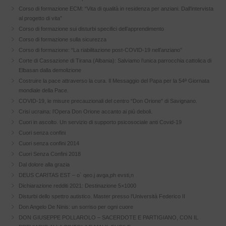
Corso di formazione ECM: “Vita di qualità in residenza per anziani. Dall’intervista
al progetto di vita”
Corso di formazione sui disturbi specifici dell’apprendimento
Corso di formazione sulla sicurezza
Corso di formazione: “La riabilitazione post-COVID-19 nell’anziano”
Corte di Cassazione di Tirana (Albania): Salviamo l’unica parrocchia cattolica di
Elbasan dalla demolizione
Costruire la pace attraverso la cura. Il Messaggio del Papa per la 54ª Giornata
mondiale della Pace.
COVID-19, le misure precauzionali del centro “Don Orione” di Savignano.
Crisi ucraina: l’Opera Don Orione accanto ai più deboli.
Cuori in ascolto. Un servizio di supporto psicosociale anti Covid-19
Cuori senza confini
Cuori senza confini 2014
Cuori Senza Confini 2018
Dal dolore alla grazia
DEUS CARITAS EST – o` qeo.j avga,ph evsti,n
Dichiarazione redditi 2021: Destinazione 5×1000
Disturbi dello spettro autistico. Master presso l’Università Federico II
Don Angelo De Ninis: un sorriso per ogni cuore
DON GIUSEPPE POLLAROLO – SACERDOTE E PARTIGIANO, CON IL