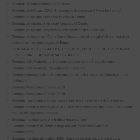
Generare il bene nell’incontro col dolore
Giornata degli Anziani 2026: il messaggio di speranza di Papa Leone XIV
Giornata del malato: il Vescovo in visita al Centro.
Giornata del malato: la visita del Vescovo al Centro
Giornata del malato. L’imperativo della carità a difesa della vita.
Giornata del migrante: “Come Gesù Cristo costretti a fuggire”. Il dramma degli
sfollati interni nel messaggio del Papa.
GIORNATA DEL RIFUGIATO: ACCOGLIERE, PROTEGGERE, PROMUOVERE
E INTEGRARE I DESAMPARADOS DI OGGI
Giornata della Memoria: un impegno costante contro il negazionismo.
Giornata della Memoria. Risvegliare le coscienze.
Giornata internazionale delle persone con disabilità: vivere le differenze come
ricchezza.
Giornata Missionaria Orionina 2013
Giornata Missionaria Orionina 2019
Giornata missionaria orionina: semi di speranza tra le rovine di una guerra.
Giornata Mondiale contro gli Abusi sugli Anziani: l’impegno dell’Opera Don Orione
per una vita dignitosa e serena
Giornata mondiale contro la tratta di esseri umani
Giornata mondiale dei nonni e degli anziani: “Nella vecchiaia non
abbandonarmi”.
Giornata mondiale del malato 2020. Non solo curare, ma prendersi cura.