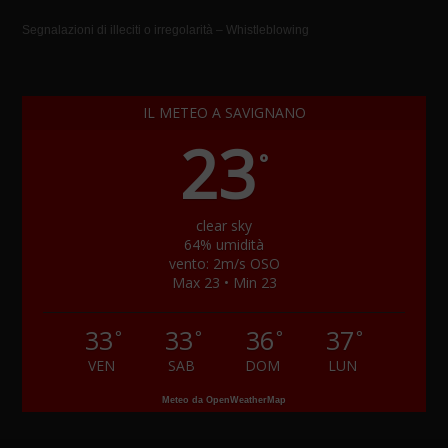
Segnalazioni di illeciti o irregolarità – Whistleblowing
IL METEO A SAVIGNANO
23
°
clear sky
64% umidità
vento: 2m/s OSO
Max 23 • Min 23
33
33
36
37
°
°
°
°
VEN
SAB
DOM
LUN
Meteo da OpenWeatherMap