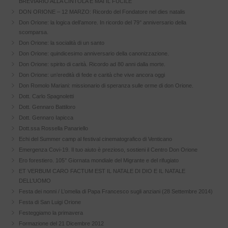
BREVIARIO ALLA CINTOLA E MAI IL FUCILE
DON ORIONE – 12 MARZO: Ricordo del Fondatore nel dies natalis
Don Orione: la logica dell’amore. In ricordo del 79° anniversario della
scomparsa.
Don Orione: la socialità di un santo
Don Orione: quindicesimo anniversario della canonizzazione.
Don Orione: spirito di carità. Ricordo ad 80 anni dalla morte.
Don Orione: un’eredità di fede e carità che vive ancora oggi
Don Romolo Mariani: missionario di speranza sulle orme di don Orione.
Dott. Carlo Spagnoletti
Dott. Gennaro Battiloro
Dott. Gennaro Iapicca
Dott.ssa Rossella Panariello
Echi del Summer camp al festival cinematografico di Venticano
Emergenza Covi-19. Il tuo aiuto è prezioso, sostieni il Centro Don Orione
Ero forestiero. 105° Giornata mondiale del Migrante e del rifugiato
ET VERBUM CARO FACTUM EST IL NATALE DI DIO E IL NATALE
DELL’UOMO
Festa dei nonni / L’omelia di Papa Francesco sugli anziani (28 Settembre 2014)
Festa di San Luigi Orione
Festeggiamo la primavera
Formazione del 21 Dicembre 2012