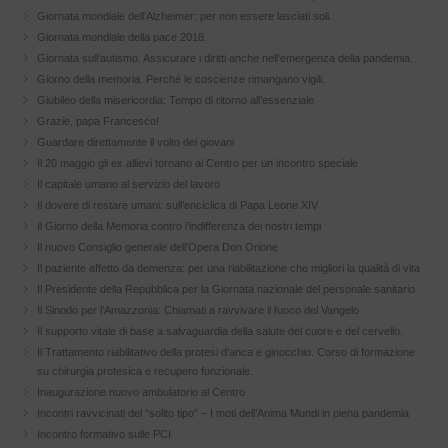
Giornata mondiale dell’Alzheimer: per non essere lasciati soli.
Giornata mondiale della pace 2018.
Giornata sull’autismo. Assicurare i diritti anche nell’emergenza della pandemia.
Giorno della memoria. Perché le coscienze rimangano vigili.
Giubileo della misericordia: Tempo di ritorno all’essenziale
Grazie, papa Francesco!
Guardare direttamente il volto dei giovani
Il 20 maggio gli ex allievi tornano al Centro per un incontro speciale
Il capitale umano al servizio del lavoro
Il dovere di restare umani: sull’enciclica di Papa Leone XIV
Il Giorno della Memoria contro l’indifferenza dei nostri tempi
Il nuovo Consiglio generale dell’Opera Don Orione
Il paziente affetto da demenza: per una riabilitazione che migliori la qualità di vita
Il Presidente della Repubblica per la Giornata nazionale del personale sanitario
Il Sinodo per l’Amazzonia: Chiamati a ravvivare il fuoco del Vangelo
Il supporto vitale di base a salvaguardia della salute del cuore e del cervello.
Il Trattamento riabilitativo della protesi d’anca e ginocchio. Corso di formazione
su chirurgia protesica e recupero funzionale.
Inaugurazione nuovo ambulatorio al Centro
Incontri ravvicinati del “solito tipo” – I moti dell’Anima Mundi in piena pandemia
Incontro formativo sulle PCI