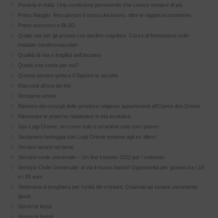
Povertà in Italia: Una condizione persistente che cresce sempre di più
Primo Maggio: Recuperare il senso del lavoro, oltre le ragioni economiche.
Primo soccorso e BLSD
Quale vita per gli anziani con declino cognitivo. Corso di formazione sulle
malattie cerebrovascolari
Qualità di vita e fragilità dell’anziano
Quello che conta per noi?
Questo povero grida e il Signore lo ascolta
Racconti all’ora del thè
Restiamo umani
Rinnovo dei consigli delle province religiose appartenenti all’Opera don Orione
Ripensare le pratiche riabilitative in età evolutiva.
San Luigi Orione: un cuore solo e un’anima sola con i poveri
Savignano festeggia san Luigi Orione insieme agli ex allievi
Sempre avanti nel bene
Servizio civile universale – On line il bando 2022 per i volontari
Servizio Civile Universale: al via il nuovo bando! Opportunità per giovani tra i 18
e i 28 anni
Settimana di preghiera per l’unità dei cristiani: Chiamati ad essere veramente
giusti.
Sorrisi in festa
Sorrisi in festa!