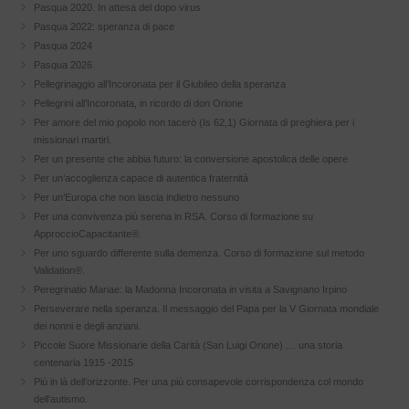
Pasqua 2020. In attesa del dopo virus
Pasqua 2022: speranza di pace
Pasqua 2024
Pasqua 2026
Pellegrinaggio all’Incoronata per il Giubileo della speranza
Pellegrini all’Incoronata, in ricordo di don Orione
Per amore del mio popolo non tacerò (Is 62,1) Giornata di preghiera per i
missionari martiri.
Per un presente che abbia futuro: la conversione apostolica delle opere
Per un’accoglienza capace di autentica fraternità
Per un’Europa che non lascia indietro nessuno
Per una convivenza più serena in RSA. Corso di formazione su
ApproccioCapacitante®.
Per uno sguardo differente sulla demenza. Corso di formazione sul metodo
Validation®.
Peregrinatio Mariae: la Madonna Incoronata in visita a Savignano Irpino
Perseverare nella speranza. Il messaggio del Papa per la V Giornata mondiale
dei nonni e degli anziani.
Piccole Suore Missionarie della Carità (San Luigi Orione) … una storia
centenaria 1915 -2015
Più in là dell’orizzonte. Per una più consapevole corrispondenza col mondo
dell’autismo.