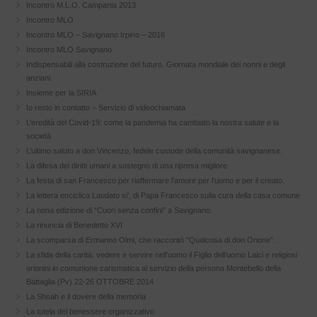
Incontro M.L.O. Campania 2013
Incontro MLO
Incontro MLO – Savignano Irpino – 2016
Incontro MLO Savignano
Indispensabili alla costruzione del futuro. Giornata mondiale dei nonni e degli
anziani.
Insieme per la SIRIA
Io resto in contatto – Servizio di videochiamata
L’eredità del Covid-19: come la pandemia ha cambiato la nostra salute e la
società
L’ultimo saluto a don Vincenzo, fedele custode della comunità savignanese.
La difesa dei diritti umani a sostegno di una ripresa migliore
La festa di san Francesco per riaffermare l’amore per l’uomo e per il creato.
La lettera enciclica Laudato si’, di Papa Francesco sulla cura della casa comune
La nona edizione di “Cuori senza confini” a Savignano.
La rinuncia di Benedetto XVI
La scomparsa di Ermanno Olmi, che raccontò “Qualcosa di don Orione”.
La sfida della carità: vedere e servire nell’uomo il Figlio dell’uomo Laici e religiosi
orionini in comunione carismatica al servizio della persona Montebello della
Battaglia (Pv) 22-26 OTTOBRE 2014
La Shoah e il dovere della memoria
La tutela del benessere organizzativo