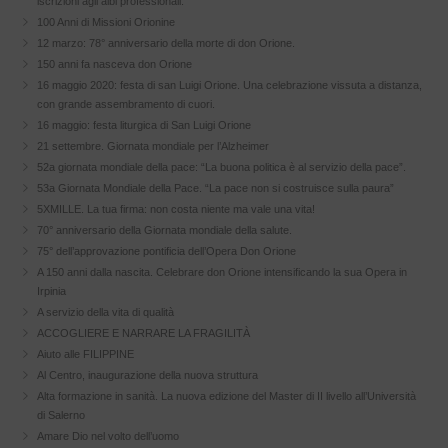
iscrizioni agli albi professionali.
100 Anni di Missioni Orionine
12 marzo: 78° anniversario della morte di don Orione.
150 anni fa nasceva don Orione
16 maggio 2020: festa di san Luigi Orione. Una celebrazione vissuta a distanza,
con grande assembramento di cuori.
16 maggio: festa liturgica di San Luigi Orione
21 settembre. Giornata mondiale per l’Alzheimer
52a giornata mondiale della pace: “La buona politica è al servizio della pace”.
53a Giornata Mondiale della Pace. “La pace non si costruisce sulla paura”
5XMILLE. La tua firma: non costa niente ma vale una vita!
70° anniversario della Giornata mondiale della salute.
75° dell’approvazione pontificia dell’Opera Don Orione
A 150 anni dalla nascita. Celebrare don Orione intensificando la sua Opera in
Irpinia
A servizio della vita di qualità
ACCOGLIERE E NARRARE LA FRAGILITÀ
Aiuto alle FILIPPINE
Al Centro, inaugurazione della nuova struttura
Alta formazione in sanità. La nuova edizione del Master di II livello all’Università
di Salerno
Amare Dio nel volto dell’uomo