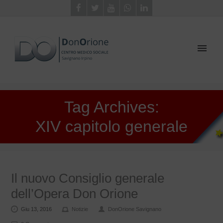
Tag Archives:
XIV capitolo generale
Il nuovo Consiglio generale
dell’Opera Don Orione
Giu 13, 2016
Notizie
DonOrione Savignano