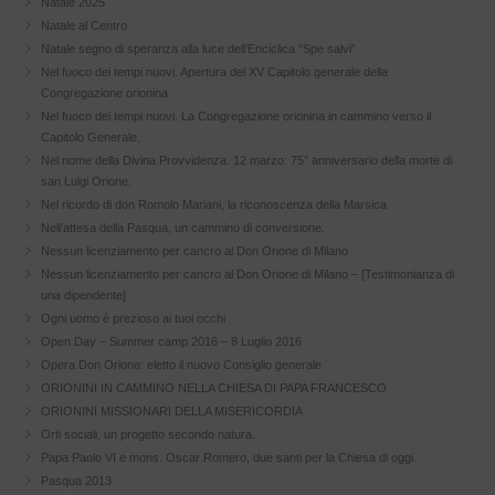
Natale 2025
Natale al Centro
Natale segno di speranza alla luce dell’Enciclica “Spe salvi”
Nel fuoco dei tempi nuovi. Apertura del XV Capitolo generale della
Congregazione orionina
Nel fuoco dei tempi nuovi. La Congregazione orionina in cammino verso il
Capitolo Generale.
Nel nome della Divina Provvidenza. 12 marzo: 75° anniversario della morte di
san Luigi Orione.
Nel ricordo di don Romolo Mariani, la riconoscenza della Marsica
Nell’attesa della Pasqua, un cammino di conversione.
Nessun licenziamento per cancro al Don Orione di Milano
Nessun licenziamento per cancro al Don Orione di Milano – [Testimonianza di
una dipendente]
Ogni uomo è prezioso ai tuoi occhi
Open Day – Summer camp 2016 – 8 Luglio 2016
Opera Don Orione: eletto il nuovo Consiglio generale
ORIONINI IN CAMMINO NELLA CHIESA DI PAPA FRANCESCO
ORIONINI MISSIONARI DELLA MISERICORDIA
Orti sociali, un progetto secondo natura.
Papa Paolo VI e mons. Oscar Romero, due santi per la Chiesa di oggi.
Pasqua 2013