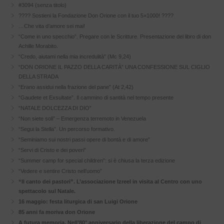
#3094 (senza titolo)
???? Sostieni la Fondazione Don Orione con il tuo 5×1000! ????
…Che vita d’amore sei mai!
“Come in uno specchio”. Pregare con le Scritture. Presentazione del libro di don
Achille Morabito.
“Credo, aiutami nella mia incredulità” (Mc 9,24)
“DON ORIONE IL PAZZO DELLA CARITÀ” UNA CONFESSIONE SUL CIGLIO
DELLA STRADA
“Erano assidui nella frazione del pane” (At 2,42)
“Gaudete et Exsultate”. Il cammino di santità nel tempo presente
“NATALE DOLCEZZA DI DIO”
“Non siete soli” – Emergenza terremoto in Venezuela
“Segui la Stella”. Un percorso formativo.
“Seminiamo sui nostri passi opere di bontà e di amore”
“Servi di Cristo e dei poveri”
“Summer camp for special children”: si è chiusa la terza edizione
“Vedere e sentire Cristo nell’uomo”
“Il canto dei pastori”. L’associazione Izreel in visita al Centro con uno
spettacolo sul Natale.
16 maggio: festa liturgica di san Luigi Orione
85 anni fa moriva don Orione
A futura memoria. Nell’80° anniversario della liberazione del campo di