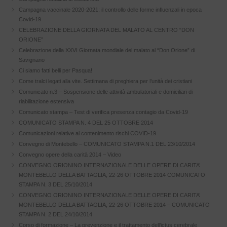
Campagna vaccinale 2020-2021: il controllo delle forme influenzali in epoca
Covid-19
CELEBRAZIONE DELLA GIORNATA DEL MALATO AL CENTRO “DON
ORIONE”
Celebrazione della XXVI Giornata mondiale del malato al “Don Orione” di
Savignano
Ci siamo fatti belli per Pasqua!
Come tralci legati alla vite. Settimana di preghiera per l’unità dei cristiani
Comunicato n.3 – Sospensione delle attività ambulatoriali e domiciliari di
riabilitazione estensiva
Comunicato stampa – Test di verifica presenza contagio da Covid-19
COMUNICATO STAMPA N. 4 DEL 25 OTTOBRE 2014
Comunicazioni relative al contenimento rischi COVID-19
Convegno di Montebello – COMUNICATO STAMPA N.1 DEL 23/10/2014
Convegno opere della carità 2014 – Video
CONVEGNO ORIONINO INTERNAZIONALE DELLE OPERE DI CARITA’
MONTEBELLO DELLA BATTAGLIA, 22-26 OTTOBRE 2014 COMUNICATO
STAMPA N. 3 DEL 25/10/2014
CONVEGNO ORIONINO INTERNAZIONALE DELLE OPERE DI CARITA’
MONTEBELLO DELLA BATTAGLIA, 22-26 OTTOBRE 2014 – COMUNICATO
STAMPA N. 2 DEL 24/10/2014
Corso di formazione – La prevenzione e il trattamento dell’ictus cerebrale