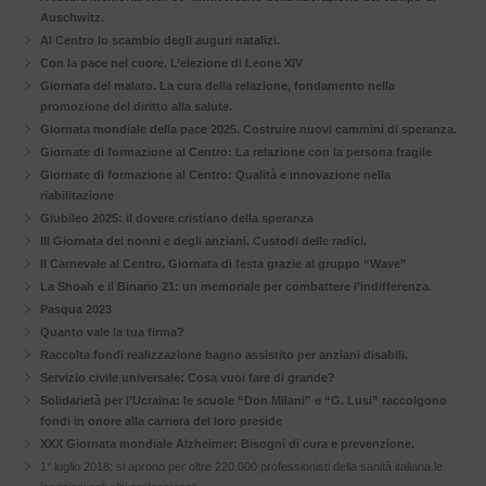
Auschwitz.
Al Centro lo scambio degli auguri natalizi.
Con la pace nel cuore. L’elezione di Leone XIV
Giornata del malato. La cura della relazione, fondamento nella
promozione del diritto alla salute.
Giornata mondiale della pace 2025. Costruire nuovi cammini di speranza.
Giornate di formazione al Centro: La relazione con la persona fragile
Giornate di formazione al Centro: Qualità e innovazione nella
riabilitazione
Giubileo 2025: il dovere cristiano della speranza
III Giornata dei nonni e degli anziani. Custodi delle radici.
Il Carnevale al Centro. Giornata di festa grazie al gruppo “Wave”
La Shoah e il Binario 21: un memoriale per combattere l’indifferenza.
Pasqua 2023
Quanto vale la tua firma?
Raccolta fondi realizzazione bagno assistito per anziani disabili.
Servizio civile universale: Cosa vuoi fare di grande?
Solidarietà per l’Ucraina: le scuole “Don Milani” e “G. Lusi” raccolgono
fondi in onore alla carriera del loro preside
XXX Giornata mondiale Alzheimer: Bisogni di cura e prevenzione.
1° luglio 2018: si aprono per oltre 220.000 professionisti della sanità italiana le