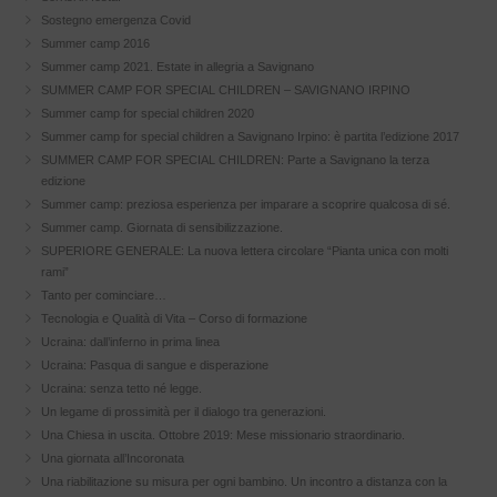
Sostegno emergenza Covid
Summer camp 2016
Summer camp 2021. Estate in allegria a Savignano
SUMMER CAMP FOR SPECIAL CHILDREN – SAVIGNANO IRPINO
Summer camp for special children 2020
Summer camp for special children a Savignano Irpino: è partita l’edizione 2017
SUMMER CAMP FOR SPECIAL CHILDREN: Parte a Savignano la terza
edizione
Summer camp: preziosa esperienza per imparare a scoprire qualcosa di sé.
Summer camp. Giornata di sensibilizzazione.
SUPERIORE GENERALE: La nuova lettera circolare “Pianta unica con molti
rami”
Tanto per cominciare…
Tecnologia e Qualità di Vita – Corso di formazione
Ucraina: dall’inferno in prima linea
Ucraina: Pasqua di sangue e disperazione
Ucraina: senza tetto né legge.
Un legame di prossimità per il dialogo tra generazioni.
Una Chiesa in uscita. Ottobre 2019: Mese missionario straordinario.
Una giornata all’Incoronata
Una riabilitazione su misura per ogni bambino. Un incontro a distanza con la