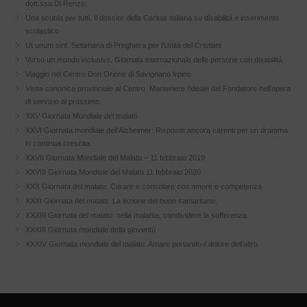
dott.ssa Di Renzo.
Una scuola per tutti. Il dossier della Caritas italiana su disabilità e inserimento
scolastico.
Ut unum sint. Settimana di Preghiera per l’Unità del Cristiani
Verso un mondo inclusivo. Giornata internazionale delle persone con disabilità
Viaggio nel Centro Don Orione di Savignano Irpino
Visita canonica provinciale al Centro. Mantenere l’ideale del Fondatore nell’opera
di servizio al prossimo.
XXV Giornata Mondiale del malato
XXVI Giornata mondiale dell’Alzheimer: Risposte ancora carenti per un dramma
in continua crescita.
XXVII Giornata Mondiale del Malato – 11 febbraio 2019
XXVIII Giornata Mondiale del Malato 11 febbraio 2020
XXX Giornata del malato. Curare e consolare con amore e competenza
XXXI Giornata del malato. La lezione del buon samaritano.
XXXIII Giornata del malato: nella malattia, condividere la sofferenza.
XXXIII Giornata mondiale della gioventù
XXXIV Giornata mondiale del malato: Amare portando il dolore dell’altro