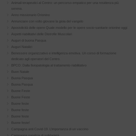
Animali terapeutici al Centro: un percorso empatico per una residenza più
serena.
Anno missionario Orionino
Annunciare con volto giovane la gioia del vangelo
Apostolicità delle opere Quale modello per le opere socio-sanitarie orionine oggi
Aspetti riabilitativi delle Distrofie Muscolari
Auguri di buona Pasqua
Auguri Natalizi
Benessere organizzativo e intelligenza emotiva. Un corso di formazione
dedicato agli operatori del Centro.
BPCO: Dalla fisiopatologia al trattamento riabilitativo
Buon Natale
Buona Pasqua
Buona Pasqua
Buone Feste
Buone Feste
Buone feste
Buone feste
Buone feste
Buone feste!
Campagna anti Covid-19. L’importanza di un vaccino
Campagna natalizia di solidarietà