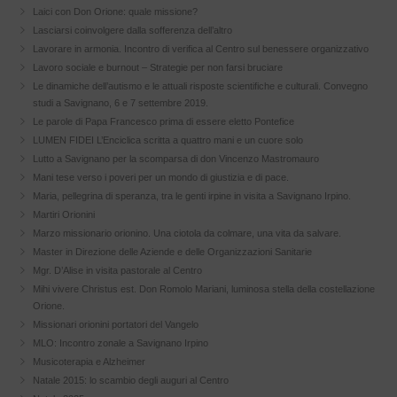
Laici con Don Orione: quale missione?
Lasciarsi coinvolgere dalla sofferenza dell’altro
Lavorare in armonia. Incontro di verifica al Centro sul benessere organizzativo
Lavoro sociale e burnout – Strategie per non farsi bruciare
Le dinamiche dell’autismo e le attuali risposte scientifiche e culturali. Convegno
studi a Savignano, 6 e 7 settembre 2019.
Le parole di Papa Francesco prima di essere eletto Pontefice
LUMEN FIDEI L’Enciclica scritta a quattro mani e un cuore solo
Lutto a Savignano per la scomparsa di don Vincenzo Mastromauro
Mani tese verso i poveri per un mondo di giustizia e di pace.
Maria, pellegrina di speranza, tra le genti irpine in visita a Savignano Irpino.
Martiri Orionini
Marzo missionario orionino. Una ciotola da colmare, una vita da salvare.
Master in Direzione delle Aziende e delle Organizzazioni Sanitarie
Mgr. D’Alise in visita pastorale al Centro
Mihi vivere Christus est. Don Romolo Mariani, luminosa stella della costellazione
Orione.
Missionari orionini portatori del Vangelo
MLO: Incontro zonale a Savignano Irpino
Musicoterapia e Alzheimer
Natale 2015: lo scambio degli auguri al Centro