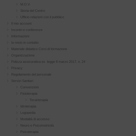
M.O.V.
Storia del Centro
Ufficio relazioni con il pubblico
Il mio account
Incontri e conferenze
Informazioni
Io resto in contatto
Materiale didattico Corsi di formazione
Organizzazione
Polizza assicurativa ex legge 8 marzo 2017, n. 24
Privacy
Regolamento del personale
Servizi Sanitari
Convenzioni
Fisioterapia
Tecarterapia
Idroterapia
Logopedia
Modalità di accesso
Neuro e Psicomotricità
Psicoterapia