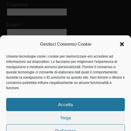
Cognome
Email
*
Gestisci Consenso Cookie
Usiamo tecnologie come i cookie per memorizzare e/o accedere ad
informazioni sul dispositivo. Lo facciamo per migliorare l'esperienza di
navigazione e mostrare annunci personalizzati. Fornire il consenso a
queste tecnologie ci consente di elaborare dati quali il comportamento
IL NOSTRO INDIRIZZO
durante la navigazione o ID univoche su questo sito. Non fornire o ritirare il
consenso potrebbe influire negativamente su alcune funzionalità e
Centro Medico Sociale
funzioni.
via San Luigi Orione, 3
0825867036
Accetta
cms.savignano@operadonorione.it
http://www.operadonorione.it
Nega
Preferenze