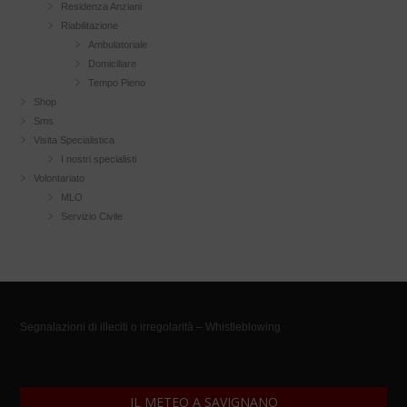
Residenza Anziani
Riabilitazione
Ambulatoriale
Domiciliare
Tempo Pieno
Shop
Sms
Visita Specialistica
I nostri specialisti
Volontariato
MLO
Servizio Civile
Segnalazioni di illeciti o irregolarità – Whistleblowing
IL METEO A SAVIGNANO