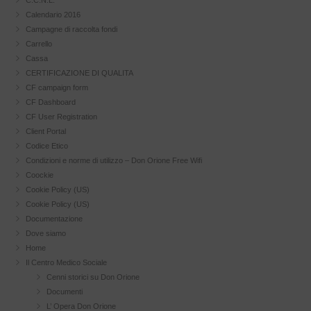
Calendario 2016
Campagne di raccolta fondi
Carrello
Cassa
CERTIFICAZIONE DI QUALITA
CF campaign form
CF Dashboard
CF User Registration
Client Portal
Codice Etico
Condizioni e norme di utilizzo – Don Orione Free Wifi
Coockie
Cookie Policy (US)
Cookie Policy (US)
Documentazione
Dove siamo
Home
Il Centro Medico Sociale
Cenni storici su Don Orione
Documenti
L’ Opera Don Orione