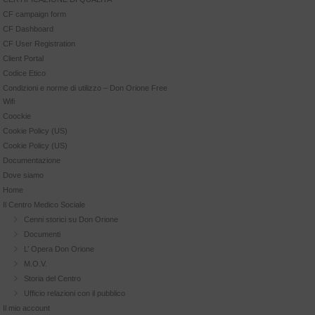
CF campaign form
CF Dashboard
CF User Registration
Client Portal
Codice Etico
Condizioni e norme di utilizzo – Don Orione Free
Wifi
Coockie
Cookie Policy (US)
Cookie Policy (US)
Documentazione
Dove siamo
Home
Il Centro Medico Sociale
Cenni storici su Don Orione
Documenti
L’ Opera Don Orione
M.O.V.
Storia del Centro
Ufficio relazioni con il pubblico
Il mio account