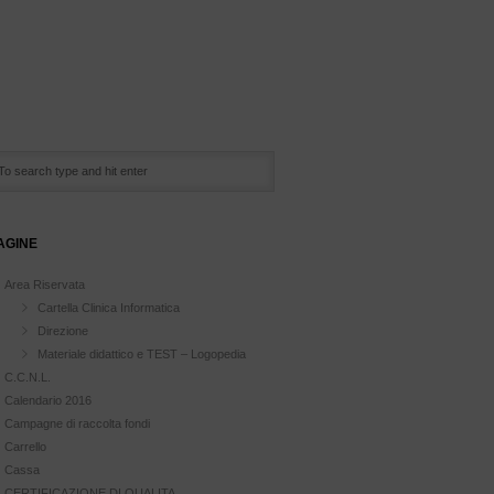
AGINE
Area Riservata
Cartella Clinica Informatica
Direzione
Materiale didattico e TEST – Logopedia
C.C.N.L.
Calendario 2016
Campagne di raccolta fondi
Carrello
Cassa
CERTIFICAZIONE DI QUALITA