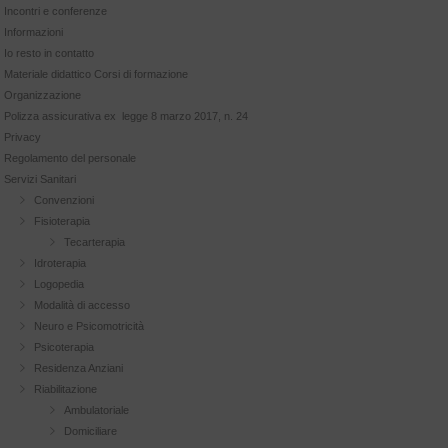
Incontri e conferenze
Informazioni
Io resto in contatto
Materiale didattico Corsi di formazione
Organizzazione
Polizza assicurativa ex legge 8 marzo 2017, n. 24
Privacy
Regolamento del personale
Servizi Sanitari
Convenzioni
Fisioterapia
Tecarterapia
Idroterapia
Logopedia
Modalità di accesso
Neuro e Psicomotricità
Psicoterapia
Residenza Anziani
Riabilitazione
Ambulatoriale
Domiciliare