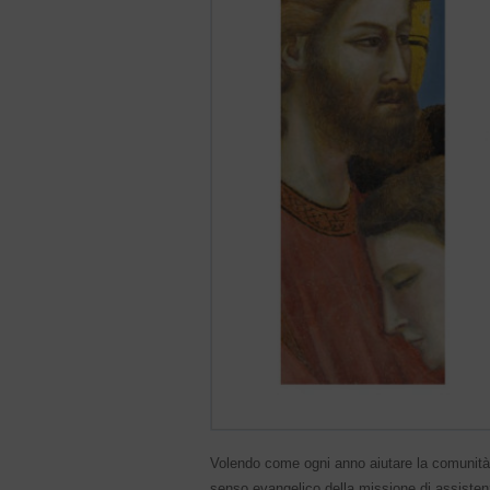
Volendo come ogni anno aiutare la comunità a r
senso evangelico della missione di assistenz