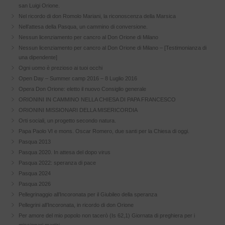
san Luigi Orione.
Nel ricordo di don Romolo Mariani, la riconoscenza della Marsica
Nell’attesa della Pasqua, un cammino di conversione.
Nessun licenziamento per cancro al Don Orione di Milano
Nessun licenziamento per cancro al Don Orione di Milano – [Testimonianza di
una dipendente]
Ogni uomo è prezioso ai tuoi occhi
Open Day – Summer camp 2016 – 8 Luglio 2016
Opera Don Orione: eletto il nuovo Consiglio generale
ORIONINI IN CAMMINO NELLA CHIESA DI PAPA FRANCESCO
ORIONINI MISSIONARI DELLA MISERICORDIA
Orti sociali, un progetto secondo natura.
Papa Paolo VI e mons. Oscar Romero, due santi per la Chiesa di oggi.
Pasqua 2013
Pasqua 2020. In attesa del dopo virus
Pasqua 2022: speranza di pace
Pasqua 2024
Pasqua 2026
Pellegrinaggio all’Incoronata per il Giubileo della speranza
Pellegrini all’Incoronata, in ricordo di don Orione
Per amore del mio popolo non tacerò (Is 62,1) Giornata di preghiera per i