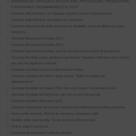
GIORNATA DEL RIFUGIATO: ACCOGLIERE, PROTEGGERE, PROMUOVERE
E INTEGRARE I DESAMPARADOS DI OGGI
Giornata della Memoria: un impegno costante contro il negazionismo.
Giornata della Memoria. Risvegliare le coscienze.
Giornata internazionale delle persone con disabilità: vivere le differenze come
ricchezza.
Giornata Missionaria Orionina 2013
Giornata Missionaria Orionina 2019
Giornata missionaria orionina: semi di speranza tra le rovine di una guerra.
Giornata Mondiale contro gli Abusi sugli Anziani: l’impegno dell’Opera Don Orione
per una vita dignitosa e serena
Giornata mondiale contro la tratta di esseri umani
Giornata mondiale dei nonni e degli anziani: “Nella vecchiaia non
abbandonarmi”.
Giornata mondiale del malato 2020. Non solo curare, ma prendersi cura.
Giornata mondiale dell’Alzheimer: per non essere lasciati soli.
Giornata mondiale della pace 2018.
Giornata sull’autismo. Assicurare i diritti anche nell’emergenza della pandemia.
Giorno della memoria. Perché le coscienze rimangano vigili.
Giubileo della misericordia: Tempo di ritorno all’essenziale
Grazie, papa Francesco!
Guardare direttamente il volto dei giovani