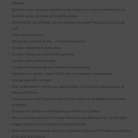
edizione
Summer camp: preziosa esperienza per imparare a scoprire qualcosa di sé.
Summer camp. Giornata di sensibilizzazione.
SUPERIORE GENERALE: La nuova lettera circolare “Pianta unica con molti
rami”
Tanto per cominciare…
Tecnologia e Qualità di Vita – Corso di formazione
Ucraina: dall’inferno in prima linea
Ucraina: Pasqua di sangue e disperazione
Ucraina: senza tetto né legge.
Un legame di prossimità per il dialogo tra generazioni.
Una Chiesa in uscita. Ottobre 2019: Mese missionario straordinario.
Una giornata all’Incoronata
Una riabilitazione su misura per ogni bambino. Un incontro a distanza con la
dott.ssa Di Renzo.
Una scuola per tutti. Il dossier della Caritas italiana su disabilità e inserimento
scolastico.
Ut unum sint. Settimana di Preghiera per l’Unità del Cristiani
Verso un mondo inclusivo. Giornata internazionale delle persone con disabilità
Viaggio nel Centro Don Orione di Savignano Irpino
Visita canonica provinciale al Centro. Mantenere l’ideale del Fondatore nell’opera
di servizio al prossimo.