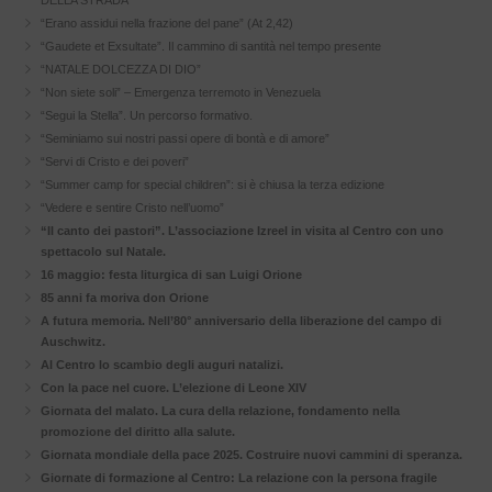
DELLA STRADA
“Erano assidui nella frazione del pane” (At 2,42)
“Gaudete et Exsultate”. Il cammino di santità nel tempo presente
“NATALE DOLCEZZA DI DIO”
“Non siete soli” – Emergenza terremoto in Venezuela
“Segui la Stella”. Un percorso formativo.
“Seminiamo sui nostri passi opere di bontà e di amore”
“Servi di Cristo e dei poveri”
“Summer camp for special children”: si è chiusa la terza edizione
“Vedere e sentire Cristo nell’uomo”
“Il canto dei pastori”. L’associazione Izreel in visita al Centro con uno
spettacolo sul Natale.
16 maggio: festa liturgica di san Luigi Orione
85 anni fa moriva don Orione
A futura memoria. Nell’80° anniversario della liberazione del campo di
Auschwitz.
Al Centro lo scambio degli auguri natalizi.
Con la pace nel cuore. L’elezione di Leone XIV
Giornata del malato. La cura della relazione, fondamento nella
promozione del diritto alla salute.
Giornata mondiale della pace 2025. Costruire nuovi cammini di speranza.
Giornate di formazione al Centro: La relazione con la persona fragile