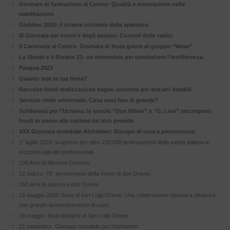
Giornate di formazione al Centro: Qualità e innovazione nella
riabilitazione
Giubileo 2025: il dovere cristiano della speranza
III Giornata dei nonni e degli anziani. Custodi delle radici.
Il Carnevale al Centro. Giornata di festa grazie al gruppo “Wave”
La Shoah e il Binario 21: un memoriale per combattere l’indifferenza.
Pasqua 2023
Quanto vale la tua firma?
Raccolta fondi realizzazione bagno assistito per anziani disabili.
Servizio civile universale: Cosa vuoi fare di grande?
Solidarietà per l’Ucraina: le scuole “Don Milani” e “G. Lusi” raccolgono
fondi in onore alla carriera del loro preside
XXX Giornata mondiale Alzheimer: Bisogni di cura e prevenzione.
1° luglio 2018: si aprono per oltre 220.000 professionisti della sanità italiana le
iscrizioni agli albi professionali.
100 Anni di Missioni Orionine
12 marzo: 78° anniversario della morte di don Orione.
150 anni fa nasceva don Orione
16 maggio 2020: festa di san Luigi Orione. Una celebrazione vissuta a distanza,
con grande assembramento di cuori.
16 maggio: festa liturgica di San Luigi Orione
21 settembre. Giornata mondiale per l’Alzheimer