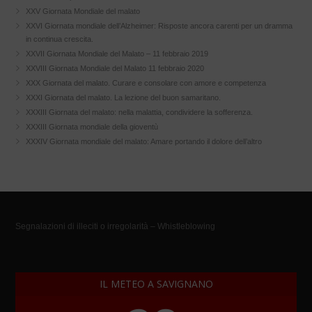
XXV Giornata Mondiale del malato
XXVI Giornata mondiale dell’Alzheimer: Risposte ancora carenti per un dramma
in continua crescita.
XXVII Giornata Mondiale del Malato – 11 febbraio 2019
XXVIII Giornata Mondiale del Malato 11 febbraio 2020
XXX Giornata del malato. Curare e consolare con amore e competenza
XXXI Giornata del malato. La lezione del buon samaritano.
XXXIII Giornata del malato: nella malattia, condividere la sofferenza.
XXXIII Giornata mondiale della gioventù
XXXIV Giornata mondiale del malato: Amare portando il dolore dell’altro
Segnalazioni di illeciti o irregolarità – Whistleblowing
IL METEO A SAVIGNANO