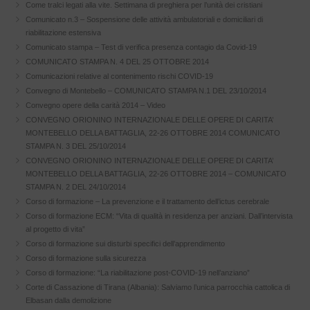
Come tralci legati alla vite. Settimana di preghiera per l’unità dei cristiani
Comunicato n.3 – Sospensione delle attività ambulatoriali e domiciliari di
riabilitazione estensiva
Comunicato stampa – Test di verifica presenza contagio da Covid-19
COMUNICATO STAMPA N. 4 DEL 25 OTTOBRE 2014
Comunicazioni relative al contenimento rischi COVID-19
Convegno di Montebello – COMUNICATO STAMPA N.1 DEL 23/10/2014
Convegno opere della carità 2014 – Video
CONVEGNO ORIONINO INTERNAZIONALE DELLE OPERE DI CARITA’
MONTEBELLO DELLA BATTAGLIA, 22-26 OTTOBRE 2014 COMUNICATO
STAMPA N. 3 DEL 25/10/2014
CONVEGNO ORIONINO INTERNAZIONALE DELLE OPERE DI CARITA’
MONTEBELLO DELLA BATTAGLIA, 22-26 OTTOBRE 2014 – COMUNICATO
STAMPA N. 2 DEL 24/10/2014
Corso di formazione – La prevenzione e il trattamento dell’ictus cerebrale
Corso di formazione ECM: “Vita di qualità in residenza per anziani. Dall’intervista
al progetto di vita”
Corso di formazione sui disturbi specifici dell’apprendimento
Corso di formazione sulla sicurezza
Corso di formazione: “La riabilitazione post-COVID-19 nell’anziano”
Corte di Cassazione di Tirana (Albania): Salviamo l’unica parrocchia cattolica di
Elbasan dalla demolizione