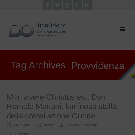
Tag Archives:
Provvidenza
Mihi vivere Christus est. Don
Romolo Mariani, luminosa stella
della costellazione Orione.
Giu 17, 2020
Notizie
DonOrione Savignano
0 Comment