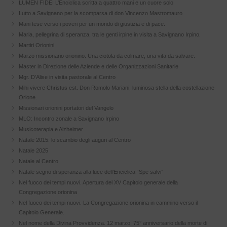
LUMEN FIDEI L’Enciclica scritta a quattro mani e un cuore solo
Lutto a Savignano per la scomparsa di don Vincenzo Mastromauro
Mani tese verso i poveri per un mondo di giustizia e di pace.
Maria, pellegrina di speranza, tra le genti irpine in visita a Savignano Irpino.
Martiri Orionini
Marzo missionario orionino. Una ciotola da colmare, una vita da salvare.
Master in Direzione delle Aziende e delle Organizzazioni Sanitarie
Mgr. D’Alise in visita pastorale al Centro
Mihi vivere Christus est. Don Romolo Mariani, luminosa stella della costellazione
Orione.
Missionari orionini portatori del Vangelo
MLO: Incontro zonale a Savignano Irpino
Musicoterapia e Alzheimer
Natale 2015: lo scambio degli auguri al Centro
Natale 2025
Natale al Centro
Natale segno di speranza alla luce dell’Enciclica “Spe salvi”
Nel fuoco dei tempi nuovi. Apertura del XV Capitolo generale della
Congregazione orionina
Nel fuoco dei tempi nuovi. La Congregazione orionina in cammino verso il
Capitolo Generale.
Nel nome della Divina Provvidenza. 12 marzo: 75° anniversario della morte di