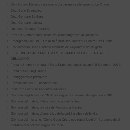
Don Romolo Mariani: missionario di speranza sulle orme di don Orione.
Dott. Carlo Spagnoletti
Dott. Gennaro Battiloro
Dott. Gennaro Iapicca
Dott.ssa Rossella Panariello
Echi del Summer camp al festival cinematografico di Venticano
Emergenza Covi-19. Il tuo aiuto è prezioso, sostieni il Centro Don Orione
Ero forestiero. 105° Giornata mondiale del Migrante e del rifugiato
ET VERBUM CARO FACTUM EST IL NATALE DI DIO E IL NATALE
DELL’UOMO
Festa dei nonni / L’omelia di Papa Francesco sugli anziani (28 Settembre 2014)
Festa di San Luigi Orione
Festeggiamo la primavera
Formazione del 21 Dicembre 2012
Generare il bene nell’incontro col dolore
Giornata degli Anziani 2026: il messaggio di speranza di Papa Leone XIV
Giornata del malato: il Vescovo in visita al Centro.
Giornata del malato: la visita del Vescovo al Centro
Giornata del malato. L’imperativo della carità a difesa della vita.
Giornata del migrante: “Come Gesù Cristo costretti a fuggire”. Il dramma degli
sfollati interni nel messaggio del Papa.