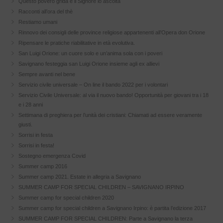
Questo povero grida e il Signore lo ascolta
Racconti all’ora del thè
Restiamo umani
Rinnovo dei consigli delle province religiose appartenenti all’Opera don Orione
Ripensare le pratiche riabilitative in età evolutiva.
San Luigi Orione: un cuore solo e un’anima sola con i poveri
Savignano festeggia san Luigi Orione insieme agli ex allievi
Sempre avanti nel bene
Servizio civile universale – On line il bando 2022 per i volontari
Servizio Civile Universale: al via il nuovo bando! Opportunità per giovani tra i 18
e i 28 anni
Settimana di preghiera per l’unità dei cristiani: Chiamati ad essere veramente
giusti.
Sorrisi in festa
Sorrisi in festa!
Sostegno emergenza Covid
Summer camp 2016
Summer camp 2021. Estate in allegria a Savignano
SUMMER CAMP FOR SPECIAL CHILDREN – SAVIGNANO IRPINO
Summer camp for special children 2020
Summer camp for special children a Savignano Irpino: è partita l’edizione 2017
SUMMER CAMP FOR SPECIAL CHILDREN: Parte a Savignano la terza