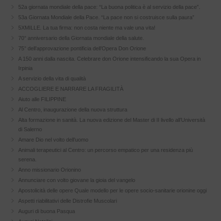
52a giornata mondiale della pace: “La buona politica è al servizio della pace”.
53a Giornata Mondiale della Pace. “La pace non si costruisce sulla paura”
5XMILLE. La tua firma: non costa niente ma vale una vita!
70° anniversario della Giornata mondiale della salute.
75° dell’approvazione pontificia dell’Opera Don Orione
A 150 anni dalla nascita. Celebrare don Orione intensificando la sua Opera in
Irpinia
A servizio della vita di qualità
ACCOGLIERE E NARRARE LA FRAGILITÀ
Aiuto alle FILIPPINE
Al Centro, inaugurazione della nuova struttura
Alta formazione in sanità. La nuova edizione del Master di II livello all’Università
di Salerno
Amare Dio nel volto dell’uomo
Animali terapeutici al Centro: un percorso empatico per una residenza più
serena.
Anno missionario Orionino
Annunciare con volto giovane la gioia del vangelo
Apostolicità delle opere Quale modello per le opere socio-sanitarie orionine oggi
Aspetti riabilitativi delle Distrofie Muscolari
Auguri di buona Pasqua