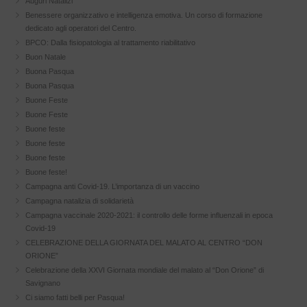
Auguri Natalizi
Benessere organizzativo e intelligenza emotiva. Un corso di formazione
dedicato agli operatori del Centro.
BPCO: Dalla fisiopatologia al trattamento riabilitativo
Buon Natale
Buona Pasqua
Buona Pasqua
Buone Feste
Buone Feste
Buone feste
Buone feste
Buone feste
Buone feste!
Campagna anti Covid-19. L’importanza di un vaccino
Campagna natalizia di solidarietà
Campagna vaccinale 2020-2021: il controllo delle forme influenzali in epoca
Covid-19
CELEBRAZIONE DELLA GIORNATA DEL MALATO AL CENTRO “DON
ORIONE”
Celebrazione della XXVI Giornata mondiale del malato al “Don Orione” di
Savignano
Ci siamo fatti belli per Pasqua!