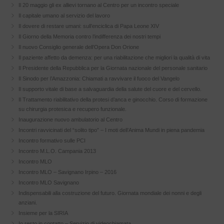
Il 20 maggio gli ex allievi tornano al Centro per un incontro speciale
Il capitale umano al servizio del lavoro
Il dovere di restare umani: sull’enciclica di Papa Leone XIV
Il Giorno della Memoria contro l’indifferenza dei nostri tempi
Il nuovo Consiglio generale dell’Opera Don Orione
Il paziente affetto da demenza: per una riabilitazione che migliori la qualità di vita
Il Presidente della Repubblica per la Giornata nazionale del personale sanitario
Il Sinodo per l’Amazzonia: Chiamati a ravvivare il fuoco del Vangelo
Il supporto vitale di base a salvaguardia della salute del cuore e del cervello.
Il Trattamento riabilitativo della protesi d’anca e ginocchio. Corso di formazione
su chirurgia protesica e recupero funzionale.
Inaugurazione nuovo ambulatorio al Centro
Incontri ravvicinati del “solito tipo” – I moti dell’Anima Mundi in piena pandemia
Incontro formativo sulle PCI
Incontro M.L.O. Campania 2013
Incontro MLO
Incontro MLO – Savignano Irpino – 2016
Incontro MLO Savignano
Indispensabili alla costruzione del futuro. Giornata mondiale dei nonni e degli
anziani.
Insieme per la SIRIA
Io resto in contatto – Servizio di videochiamata