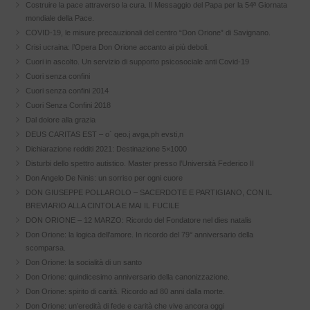
Costruire la pace attraverso la cura. Il Messaggio del Papa per la 54ª Giornata
mondiale della Pace.
COVID-19, le misure precauzionali del centro “Don Orione” di Savignano.
Crisi ucraina: l’Opera Don Orione accanto ai più deboli.
Cuori in ascolto. Un servizio di supporto psicosociale anti Covid-19
Cuori senza confini
Cuori senza confini 2014
Cuori Senza Confini 2018
Dal dolore alla grazia
DEUS CARITAS EST – o` qeo.j avga,ph evsti,n
Dichiarazione redditi 2021: Destinazione 5×1000
Disturbi dello spettro autistico. Master presso l’Università Federico II
Don Angelo De Ninis: un sorriso per ogni cuore
DON GIUSEPPE POLLAROLO – SACERDOTE E PARTIGIANO, CON IL
BREVIARIO ALLA CINTOLA E MAI IL FUCILE
DON ORIONE – 12 MARZO: Ricordo del Fondatore nel dies natalis
Don Orione: la logica dell’amore. In ricordo del 79° anniversario della
scomparsa.
Don Orione: la socialità di un santo
Don Orione: quindicesimo anniversario della canonizzazione.
Don Orione: spirito di carità. Ricordo ad 80 anni dalla morte.
Don Orione: un’eredità di fede e carità che vive ancora oggi