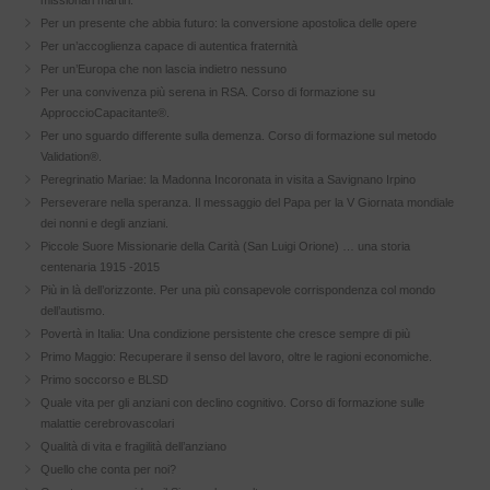
missionari martiri.
Per un presente che abbia futuro: la conversione apostolica delle opere
Per un’accoglienza capace di autentica fraternità
Per un’Europa che non lascia indietro nessuno
Per una convivenza più serena in RSA. Corso di formazione su
ApproccioCapacitante®.
Per uno sguardo differente sulla demenza. Corso di formazione sul metodo
Validation®.
Peregrinatio Mariae: la Madonna Incoronata in visita a Savignano Irpino
Perseverare nella speranza. Il messaggio del Papa per la V Giornata mondiale
dei nonni e degli anziani.
Piccole Suore Missionarie della Carità (San Luigi Orione) … una storia
centenaria 1915 -2015
Più in là dell’orizzonte. Per una più consapevole corrispondenza col mondo
dell’autismo.
Povertà in Italia: Una condizione persistente che cresce sempre di più
Primo Maggio: Recuperare il senso del lavoro, oltre le ragioni economiche.
Primo soccorso e BLSD
Quale vita per gli anziani con declino cognitivo. Corso di formazione sulle
malattie cerebrovascolari
Qualità di vita e fragilità dell’anziano
Quello che conta per noi?