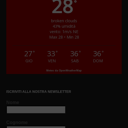
28
°
broken clouds
43% umidità
vento: 1m/s NE
Max 28 • Min 28
27
33
36
36
°
°
°
°
GIO
VEN
SAB
DOM
Meteo da OpenWeatherMap
ISCRIVITI ALLA NOSTRA NEWSLETTER
Nome
Cognome