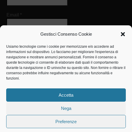
Email
*
Gestisci Consenso Cookie
Usiamo tecnologie come i cookie per memorizzare e/o accedere ad
informazioni sul dispositivo. Lo facciamo per migliorare l'esperienza di
navigazione e mostrare annunci personalizzati. Fornire il consenso a
queste tecnologie ci consente di elaborare dati quali il comportamento
IL NOSTRO INDIRIZZO
durante la navigazione o ID univoche su questo sito. Non fornire o ritirare il
consenso potrebbe influire negativamente su alcune funzionalità e
Centro Medico Sociale
funzioni.
via San Luigi Orione, 3
0825867036
Accetta
cms.savignano@operadonorione.it
http://www.operadonorione.it
Nega
Preferenze
© 2019 - Copyright www.operadonorione.it - CMS Don Orione Savignano