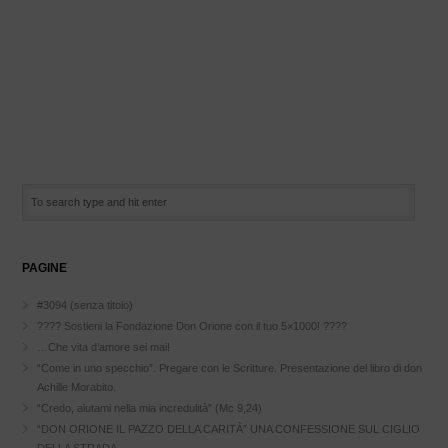
PAGINE
#3094 (senza titolo)
???? Sostieni la Fondazione Don Orione con il tuo 5×1000! ????
…Che vita d’amore sei mai!
“Come in uno specchio”. Pregare con le Scritture. Presentazione del libro di don
Achille Morabito.
“Credo, aiutami nella mia incredulità” (Mc 9,24)
“DON ORIONE IL PAZZO DELLA CARITÀ” UNA CONFESSIONE SUL CIGLIO