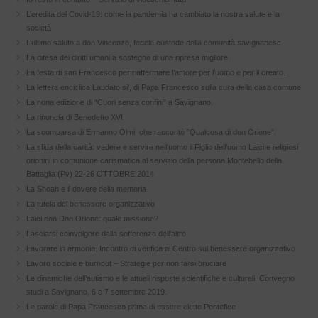
L’eredità del Covid-19: come la pandemia ha cambiato la nostra salute e la
società
L’ultimo saluto a don Vincenzo, fedele custode della comunità savignanese.
La difesa dei diritti umani a sostegno di una ripresa migliore
La festa di san Francesco per riaffermare l’amore per l’uomo e per il creato.
La lettera enciclica Laudato si’, di Papa Francesco sulla cura della casa comune
La nona edizione di “Cuori senza confini” a Savignano.
La rinuncia di Benedetto XVI
La scomparsa di Ermanno Olmi, che raccontò “Qualcosa di don Orione”.
La sfida della carità: vedere e servire nell’uomo il Figlio dell’uomo Laici e religiosi
orionini in comunione carismatica al servizio della persona Montebello della
Battaglia (Pv) 22-26 OTTOBRE 2014
La Shoah e il dovere della memoria
La tutela del benessere organizzativo
Laici con Don Orione: quale missione?
Lasciarsi coinvolgere dalla sofferenza dell’altro
Lavorare in armonia. Incontro di verifica al Centro sul benessere organizzativo
Lavoro sociale e burnout – Strategie per non farsi bruciare
Le dinamiche dell’autismo e le attuali risposte scientifiche e culturali. Convegno
studi a Savignano, 6 e 7 settembre 2019.
Le parole di Papa Francesco prima di essere eletto Pontefice