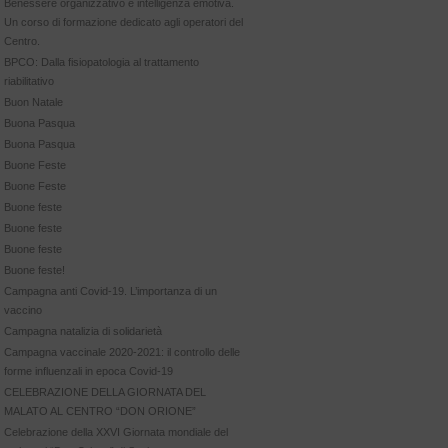
Benessere organizzativo e intelligenza emotiva.
Un corso di formazione dedicato agli operatori del
Centro.
BPCO: Dalla fisiopatologia al trattamento
riabilitativo
Buon Natale
Buona Pasqua
Buona Pasqua
Buone Feste
Buone Feste
Buone feste
Buone feste
Buone feste
Buone feste!
Campagna anti Covid-19. L’importanza di un
vaccino
Campagna natalizia di solidarietà
Campagna vaccinale 2020-2021: il controllo delle
forme influenzali in epoca Covid-19
CELEBRAZIONE DELLA GIORNATA DEL
MALATO AL CENTRO “DON ORIONE”
Celebrazione della XXVI Giornata mondiale del