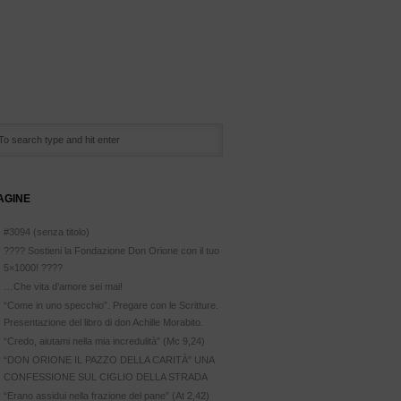
AGINE
#3094 (senza titolo)
???? Sostieni la Fondazione Don Orione con il tuo
5×1000! ????
…Che vita d’amore sei mai!
“Come in uno specchio”. Pregare con le Scritture.
Presentazione del libro di don Achille Morabito.
“Credo, aiutami nella mia incredulità” (Mc 9,24)
“DON ORIONE IL PAZZO DELLA CARITÀ” UNA
CONFESSIONE SUL CIGLIO DELLA STRADA
“Erano assidui nella frazione del pane” (At 2,42)