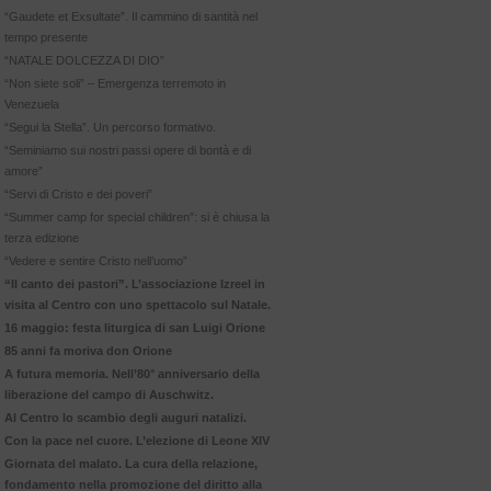
“Gaudete et Exsultate”. Il cammino di santità nel
tempo presente
“NATALE DOLCEZZA DI DIO”
“Non siete soli” – Emergenza terremoto in
Venezuela
“Segui la Stella”. Un percorso formativo.
“Seminiamo sui nostri passi opere di bontà e di
amore”
“Servi di Cristo e dei poveri”
“Summer camp for special children”: si è chiusa la
terza edizione
“Vedere e sentire Cristo nell’uomo”
“Il canto dei pastori”. L’associazione Izreel in
visita al Centro con uno spettacolo sul Natale.
16 maggio: festa liturgica di san Luigi Orione
85 anni fa moriva don Orione
A futura memoria. Nell’80° anniversario della
liberazione del campo di Auschwitz.
Al Centro lo scambio degli auguri natalizi.
Con la pace nel cuore. L’elezione di Leone XIV
Giornata del malato. La cura della relazione,
fondamento nella promozione del diritto alla