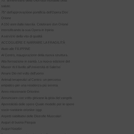
70° anniversario della Giornata mondiale della
salute.
75° dell’approvazione pontificia dell’Opera Don
Orione
A 150 anni dalla nascita. Celebrare don Orione
intensificando la sua Opera in Irpinia
A servizio della vita di qualità
ACCOGLIERE E NARRARE LA FRAGILITÀ
Aiuto alle FILIPPINE
Al Centro, inaugurazione della nuova struttura
Alta formazione in sanità. La nuova edizione del
Master di II livello all’Università di Salerno
Amare Dio nel volto dell’uomo
Animali terapeutici al Centro: un percorso
empatico per una residenza più serena.
Anno missionario Orionino
Annunciare con volto giovane la gioia del vangelo
Apostolicità delle opere Quale modello per le opere
socio-sanitarie orionine oggi
Aspetti riabilitativi delle Distrofie Muscolari
Auguri di buona Pasqua
Auguri Natalizi