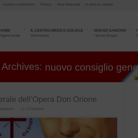
Incontri e conferenze
Privacy
Area Riservata
Io resto in contatto
HOME
IL CENTRO MEDICO SOCIALE
SERVIZI SANITARI
Pagina Iniziale
Informazioni
I Servizi Erogati
C
 Archives:
nuovo consiglio gene
erale dell’Opera Don Orione
Savignano
0 Comment