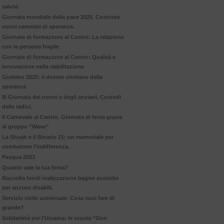
salute.
Giornata mondiale della pace 2025. Costruire
nuovi cammini di speranza.
Giornate di formazione al Centro: La relazione
con la persona fragile
Giornate di formazione al Centro: Qualità e
innovazione nella riabilitazione
Giubileo 2025: il dovere cristiano della
speranza
III Giornata dei nonni e degli anziani. Custodi
delle radici.
Il Carnevale al Centro. Giornata di festa grazie
al gruppo “Wave”
La Shoah e il Binario 21: un memoriale per
combattere l’indifferenza.
Pasqua 2023
Quanto vale la tua firma?
Raccolta fondi realizzazione bagno assistito
per anziani disabili.
Servizio civile universale: Cosa vuoi fare di
grande?
Solidarietà per l’Ucraina: le scuole “Don