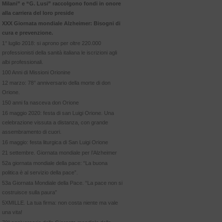
Milani” e “G. Lusi” raccolgono fondi in onore
alla carriera del loro preside
XXX Giornata mondiale Alzheimer: Bisogni di
cura e prevenzione.
1° luglio 2018: si aprono per oltre 220.000
professionisti della sanità italiana le iscrizioni agli
albi professionali.
100 Anni di Missioni Orionine
12 marzo: 78° anniversario della morte di don
Orione.
150 anni fa nasceva don Orione
16 maggio 2020: festa di san Luigi Orione. Una
celebrazione vissuta a distanza, con grande
assembramento di cuori.
16 maggio: festa liturgica di San Luigi Orione
21 settembre. Giornata mondiale per l’Alzheimer
52a giornata mondiale della pace: “La buona
politica è al servizio della pace”.
53a Giornata Mondiale della Pace. “La pace non si
costruisce sulla paura”
5XMILLE. La tua firma: non costa niente ma vale
una vita!