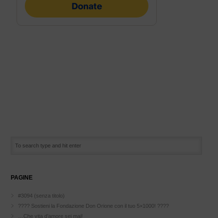
PAGINE
#3094 (senza titolo)
???? Sostieni la Fondazione Don Orione con il tuo 5×1000! ????
…Che vita d’amore sei mai!