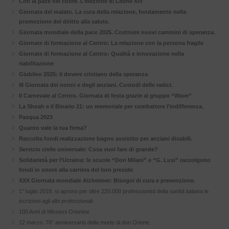
Con la pace nel cuore. L’elezione di Leone XIV
Giornata del malato. La cura della relazione, fondamento nella
promozione del diritto alla salute.
Giornata mondiale della pace 2025. Costruire nuovi cammini di speranza.
Giornate di formazione al Centro: La relazione con la persona fragile
Giornate di formazione al Centro: Qualità e innovazione nella
riabilitazione
Giubileo 2025: il dovere cristiano della speranza
III Giornata dei nonni e degli anziani. Custodi delle radici.
Il Carnevale al Centro. Giornata di festa grazie al gruppo “Wave”
La Shoah e il Binario 21: un memoriale per combattere l’indifferenza.
Pasqua 2023
Quanto vale la tua firma?
Raccolta fondi realizzazione bagno assistito per anziani disabili.
Servizio civile universale: Cosa vuoi fare di grande?
Solidarietà per l’Ucraina: le scuole “Don Milani” e “G. Lusi” raccolgono
fondi in onore alla carriera del loro preside
XXX Giornata mondiale Alzheimer: Bisogni di cura e prevenzione.
1° luglio 2018: si aprono per oltre 220.000 professionisti della sanità italiana le
iscrizioni agli albi professionali.
100 Anni di Missioni Orionine
12 marzo: 78° anniversario della morte di don Orione.