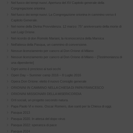
Nel fuoco dei tempi nuovi. Apertura del XV Capitolo generale della
Congregazione orionina
Nel fuoco dei tempi nuovi. La Congregazione orionina in cammino verso il
Capitolo Generale.
Nel nome della Divina Provvidenza. 12 marzo: 75° anniversario della morte di
san Luigi Orione.
Nel ricordo di don Romolo Mariani, la riconoscenza della Marsica
Nell’attesa della Pasqua, un cammino di conversione.
Nessun licenziamento per cancro al Don Orione di Milano
Nessun licenziamento per cancro al Don Orione di Milano – [Testimonianza di
una dipendente]
Ogni uomo è prezioso ai tuoi occhi
Open Day – Summer camp 2016 – 8 Luglio 2016
Opera Don Orione: eletto il nuovo Consiglio generale
ORIONINI IN CAMMINO NELLA CHIESA DI PAPA FRANCESCO
ORIONINI MISSIONARI DELLA MISERICORDIA
Orti sociali, un progetto secondo natura.
Papa Paolo VI e mons. Oscar Romero, due santi per la Chiesa di oggi.
Pasqua 2013
Pasqua 2020. In attesa del dopo virus
Pasqua 2022: speranza di pace
Pasqua 2024