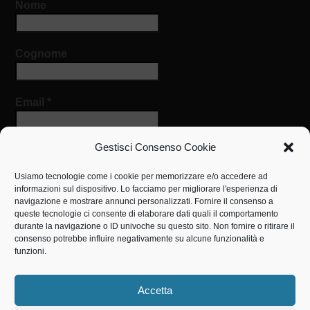
Nome
Cognome
Email
*
Gestisci Consenso Cookie
Usiamo tecnologie come i cookie per memorizzare e/o accedere ad
informazioni sul dispositivo. Lo facciamo per migliorare l'esperienza di
navigazione e mostrare annunci personalizzati. Fornire il consenso a
queste tecnologie ci consente di elaborare dati quali il comportamento
IL NOSTRO INDIRIZZO
durante la navigazione o ID univoche su questo sito. Non fornire o ritirare il
consenso potrebbe influire negativamente su alcune funzionalità e
Centro Medico Sociale
funzioni.
via San Luigi Orione, 3
0825867036
Accetta
cms.savignano@operadonorione.it