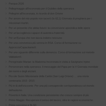
Pasqua 2026
Pellegrinaggio all’Incoronata per il Giubileo della speranza
Pellegrini all’Incoronata, in ricordo di don Orione
Per amore del mio popolo non tacerò (Is 62,1) Giornata di preghiera per i
missionari martiri.
Per un presente che abbia futuro: la conversione apostolica delle opere
Per un’accoglienza capace di autentica fraternità
Per un’Europa che non lascia indietro nessuno
Per una convivenza più serena in RSA. Corso di formazione su
ApproccioCapacitante®.
Per uno sguardo differente sulla demenza. Corso di formazione sul metodo
Validation®.
Peregrinatio Mariae: la Madonna Incoronata in visita a Savignano Irpino
Perseverare nella speranza. Il messaggio del Papa per la V Giornata mondiale
dei nonni e degli anziani.
Piccole Suore Missionarie della Carità (San Luigi Orione) … una storia
centenaria 1915 -2015
Più in là dell’orizzonte. Per una più consapevole corrispondenza col mondo
dell’autismo.
Povertà in Italia: Una condizione persistente che cresce sempre di più
Primo Maggio: Recuperare il senso del lavoro, oltre le ragioni economiche.
Primo soccorso e BLSD