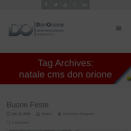
Tag Archives:
natale cms don orione
Buone Feste
Dic 24, 2020
Notizie
DonOrione Savignano
0 Comment