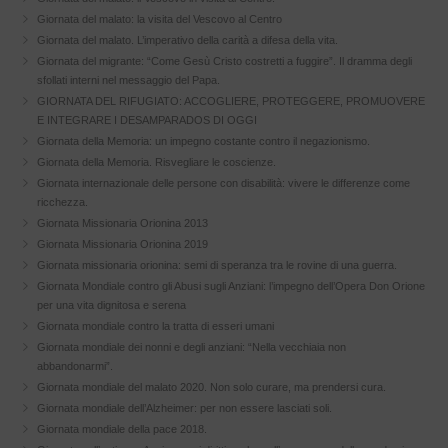
Giornata del malato: la visita del Vescovo al Centro
Giornata del malato. L’imperativo della carità a difesa della vita.
Giornata del migrante: “Come Gesù Cristo costretti a fuggire”. Il dramma degli
sfollati interni nel messaggio del Papa.
GIORNATA DEL RIFUGIATO: ACCOGLIERE, PROTEGGERE, PROMUOVERE
E INTEGRARE I DESAMPARADOS DI OGGI
Giornata della Memoria: un impegno costante contro il negazionismo.
Giornata della Memoria. Risvegliare le coscienze.
Giornata internazionale delle persone con disabilità: vivere le differenze come
ricchezza.
Giornata Missionaria Orionina 2013
Giornata Missionaria Orionina 2019
Giornata missionaria orionina: semi di speranza tra le rovine di una guerra.
Giornata Mondiale contro gli Abusi sugli Anziani: l’impegno dell’Opera Don Orione
per una vita dignitosa e serena
Giornata mondiale contro la tratta di esseri umani
Giornata mondiale dei nonni e degli anziani: “Nella vecchiaia non
abbandonarmi”.
Giornata mondiale del malato 2020. Non solo curare, ma prendersi cura.
Giornata mondiale dell’Alzheimer: per non essere lasciati soli.
Giornata mondiale della pace 2018.