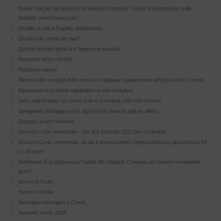
Quale vita per gli anziani con declino cognitivo. Corso di formazione sulle
malattie cerebrovascolari
Qualità di vita e fragilità dell’anziano
Quello che conta per noi?
Questo povero grida e il Signore lo ascolta
Racconti all’ora del thè
Restiamo umani
Rinnovo dei consigli delle province religiose appartenenti all’Opera don Orione
Ripensare le pratiche riabilitative in età evolutiva.
San Luigi Orione: un cuore solo e un’anima sola con i poveri
Savignano festeggia san Luigi Orione insieme agli ex allievi
Sempre avanti nel bene
Servizio civile universale – On line il bando 2022 per i volontari
Servizio Civile Universale: al via il nuovo bando! Opportunità per giovani tra i 18
e i 28 anni
Settimana di preghiera per l’unità dei cristiani: Chiamati ad essere veramente
giusti.
Sorrisi in festa
Sorrisi in festa!
Sostegno emergenza Covid
Summer camp 2016