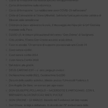
Corso di formazione sui disturbi specifici dell’apprendimento
Corso di formazione sulla sicurezza
Corso di formazione: “La riabilitazione post-COVID-19 nell’anziano”
Corte di Cassazione di Tirana (Albania): Salviamo l’unica parrocchia cattolica di
Elbasan dalla demolizione
Costruire la pace attraverso la cura. Il Messaggio del Papa per la 54ª Giornata
mondiale della Pace.
COVID-19, le misure precauzionali del centro “Don Orione” di Savignano.
Crisi ucraina: l’Opera Don Orione accanto ai più deboli.
Cuori in ascolto. Un servizio di supporto psicosociale anti Covid-19
Cuori senza confini
Cuori senza confini 2014
Cuori Senza Confini 2018
Dal dolore alla grazia
DEUS CARITAS EST – o` qeo.j avga,ph evsti,n
Dichiarazione redditi 2021: Destinazione 5×1000
Disturbi dello spettro autistico. Master presso l’Università Federico II
Don Angelo De Ninis: un sorriso per ogni cuore
DON GIUSEPPE POLLAROLO – SACERDOTE E PARTIGIANO, CON IL
BREVIARIO ALLA CINTOLA E MAI IL FUCILE
DON ORIONE – 12 MARZO: Ricordo del Fondatore nel dies natalis
Don Orione: la logica dell’amore. In ricordo del 79° anniversario della