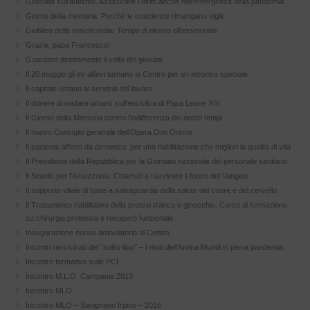
Giornata sull’autismo. Assicurare i diritti anche nell’emergenza della pandemia.
Giorno della memoria. Perché le coscienze rimangano vigili.
Giubileo della misericordia: Tempo di ritorno all’essenziale
Grazie, papa Francesco!
Guardare direttamente il volto dei giovani
Il 20 maggio gli ex allievi tornano al Centro per un incontro speciale
Il capitale umano al servizio del lavoro
Il dovere di restare umani: sull’enciclica di Papa Leone XIV
Il Giorno della Memoria contro l’indifferenza dei nostri tempi
Il nuovo Consiglio generale dell’Opera Don Orione
Il paziente affetto da demenza: per una riabilitazione che migliori la qualità di vita
Il Presidente della Repubblica per la Giornata nazionale del personale sanitario
Il Sinodo per l’Amazzonia: Chiamati a ravvivare il fuoco del Vangelo
Il supporto vitale di base a salvaguardia della salute del cuore e del cervello.
Il Trattamento riabilitativo della protesi d’anca e ginocchio. Corso di formazione
su chirurgia protesica e recupero funzionale.
Inaugurazione nuovo ambulatorio al Centro
Incontri ravvicinati del “solito tipo” – I moti dell’Anima Mundi in piena pandemia
Incontro formativo sulle PCI
Incontro M.L.O. Campania 2013
Incontro MLO
Incontro MLO – Savignano Irpino – 2016