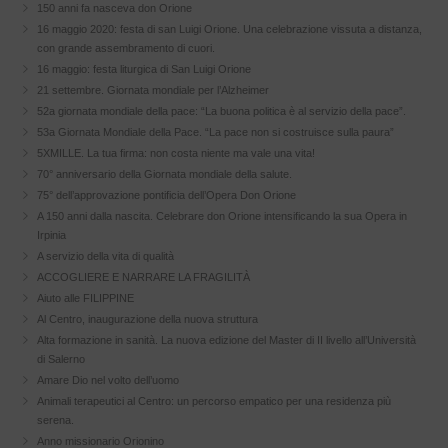
150 anni fa nasceva don Orione
16 maggio 2020: festa di san Luigi Orione. Una celebrazione vissuta a distanza,
con grande assembramento di cuori.
16 maggio: festa liturgica di San Luigi Orione
21 settembre. Giornata mondiale per l’Alzheimer
52a giornata mondiale della pace: “La buona politica è al servizio della pace”.
53a Giornata Mondiale della Pace. “La pace non si costruisce sulla paura”
5XMILLE. La tua firma: non costa niente ma vale una vita!
70° anniversario della Giornata mondiale della salute.
75° dell’approvazione pontificia dell’Opera Don Orione
A 150 anni dalla nascita. Celebrare don Orione intensificando la sua Opera in
Irpinia
A servizio della vita di qualità
ACCOGLIERE E NARRARE LA FRAGILITÀ
Aiuto alle FILIPPINE
Al Centro, inaugurazione della nuova struttura
Alta formazione in sanità. La nuova edizione del Master di II livello all’Università
di Salerno
Amare Dio nel volto dell’uomo
Animali terapeutici al Centro: un percorso empatico per una residenza più
serena.
Anno missionario Orionino