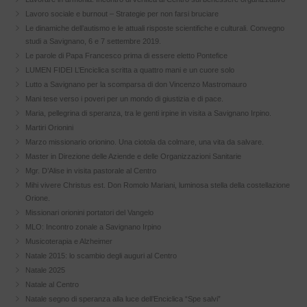
Lavoro sociale e burnout – Strategie per non farsi bruciare
Le dinamiche dell’autismo e le attuali risposte scientifiche e culturali. Convegno
studi a Savignano, 6 e 7 settembre 2019.
Le parole di Papa Francesco prima di essere eletto Pontefice
LUMEN FIDEI L’Enciclica scritta a quattro mani e un cuore solo
Lutto a Savignano per la scomparsa di don Vincenzo Mastromauro
Mani tese verso i poveri per un mondo di giustizia e di pace.
Maria, pellegrina di speranza, tra le genti irpine in visita a Savignano Irpino.
Martiri Orionini
Marzo missionario orionino. Una ciotola da colmare, una vita da salvare.
Master in Direzione delle Aziende e delle Organizzazioni Sanitarie
Mgr. D’Alise in visita pastorale al Centro
Mihi vivere Christus est. Don Romolo Mariani, luminosa stella della costellazione
Orione.
Missionari orionini portatori del Vangelo
MLO: Incontro zonale a Savignano Irpino
Musicoterapia e Alzheimer
Natale 2015: lo scambio degli auguri al Centro
Natale 2025
Natale al Centro
Natale segno di speranza alla luce dell’Enciclica “Spe salvi”