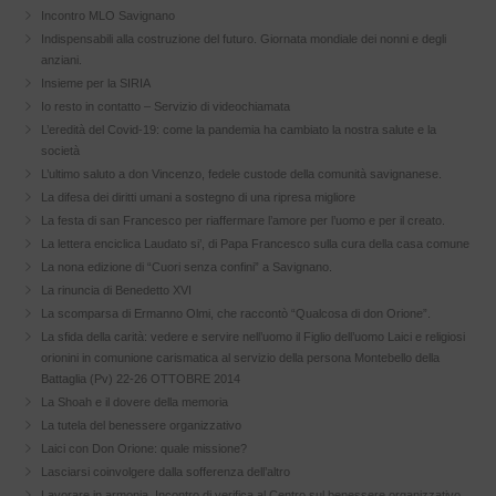
Incontro MLO Savignano
Indispensabili alla costruzione del futuro. Giornata mondiale dei nonni e degli
anziani.
Insieme per la SIRIA
Io resto in contatto – Servizio di videochiamata
L’eredità del Covid-19: come la pandemia ha cambiato la nostra salute e la
società
L’ultimo saluto a don Vincenzo, fedele custode della comunità savignanese.
La difesa dei diritti umani a sostegno di una ripresa migliore
La festa di san Francesco per riaffermare l’amore per l’uomo e per il creato.
La lettera enciclica Laudato si’, di Papa Francesco sulla cura della casa comune
La nona edizione di “Cuori senza confini” a Savignano.
La rinuncia di Benedetto XVI
La scomparsa di Ermanno Olmi, che raccontò “Qualcosa di don Orione”.
La sfida della carità: vedere e servire nell’uomo il Figlio dell’uomo Laici e religiosi
orionini in comunione carismatica al servizio della persona Montebello della
Battaglia (Pv) 22-26 OTTOBRE 2014
La Shoah e il dovere della memoria
La tutela del benessere organizzativo
Laici con Don Orione: quale missione?
Lasciarsi coinvolgere dalla sofferenza dell’altro
Lavorare in armonia. Incontro di verifica al Centro sul benessere organizzativo