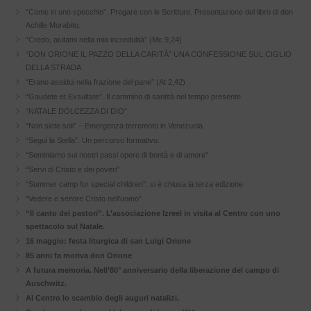
“Come in uno specchio”. Pregare con le Scritture. Presentazione del libro di don
Achille Morabito.
“Credo, aiutami nella mia incredulità” (Mc 9,24)
“DON ORIONE IL PAZZO DELLA CARITÀ” UNA CONFESSIONE SUL CIGLIO
DELLA STRADA
“Erano assidui nella frazione del pane” (At 2,42)
“Gaudete et Exsultate”. Il cammino di santità nel tempo presente
“NATALE DOLCEZZA DI DIO”
“Non siete soli” – Emergenza terremoto in Venezuela
“Segui la Stella”. Un percorso formativo.
“Seminiamo sui nostri passi opere di bontà e di amore”
“Servi di Cristo e dei poveri”
“Summer camp for special children”: si è chiusa la terza edizione
“Vedere e sentire Cristo nell’uomo”
“Il canto dei pastori”. L’associazione Izreel in visita al Centro con uno
spettacolo sul Natale.
16 maggio: festa liturgica di san Luigi Orione
85 anni fa moriva don Orione
A futura memoria. Nell’80° anniversario della liberazione del campo di
Auschwitz.
Al Centro lo scambio degli auguri natalizi.