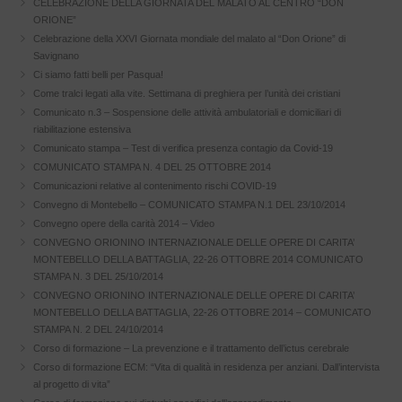
CELEBRAZIONE DELLA GIORNATA DEL MALATO AL CENTRO “DON
ORIONE”
Celebrazione della XXVI Giornata mondiale del malato al “Don Orione” di
Savignano
Ci siamo fatti belli per Pasqua!
Come tralci legati alla vite. Settimana di preghiera per l’unità dei cristiani
Comunicato n.3 – Sospensione delle attività ambulatoriali e domiciliari di
riabilitazione estensiva
Comunicato stampa – Test di verifica presenza contagio da Covid-19
COMUNICATO STAMPA N. 4 DEL 25 OTTOBRE 2014
Comunicazioni relative al contenimento rischi COVID-19
Convegno di Montebello – COMUNICATO STAMPA N.1 DEL 23/10/2014
Convegno opere della carità 2014 – Video
CONVEGNO ORIONINO INTERNAZIONALE DELLE OPERE DI CARITA’
MONTEBELLO DELLA BATTAGLIA, 22-26 OTTOBRE 2014 COMUNICATO
STAMPA N. 3 DEL 25/10/2014
CONVEGNO ORIONINO INTERNAZIONALE DELLE OPERE DI CARITA’
MONTEBELLO DELLA BATTAGLIA, 22-26 OTTOBRE 2014 – COMUNICATO
STAMPA N. 2 DEL 24/10/2014
Corso di formazione – La prevenzione e il trattamento dell’ictus cerebrale
Corso di formazione ECM: “Vita di qualità in residenza per anziani. Dall’intervista
al progetto di vita”