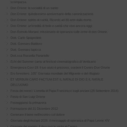
scomparsa.
Don Orione: la socialità di un santo
Don Orione: quindicesimo anniversario della canonizzazione.
Don Orione: spirito di carità. Ricordo ad 80 anni dalla morte.
Don Orione: un’eredità di fede e carità che vive ancora oggi
Don Romolo Mariani: missionario di speranza sulle orme di don Orione.
Dott. Carlo Spagnoletti
Dott. Gennaro Battiloro
Dott. Gennaro Iapicca
Dott.ssa Rossella Panariello
Echi del Summer camp al festival cinematografico di Venticano
Emergenza Covi-19. Il tuo aiuto è prezioso, sostieni il Centro Don Orione
Ero forestiero. 105° Giornata mondiale del Migrante e del rifugiato
ET VERBUM CARO FACTUM EST IL NATALE DI DIO E IL NATALE
DELL’UOMO
Festa dei nonni / L’omelia di Papa Francesco sugli anziani (28 Settembre 2014)
Festa di San Luigi Orione
Festeggiamo la primavera
Formazione del 21 Dicembre 2012
Generare il bene nell’incontro col dolore
Giornata degli Anziani 2026: il messaggio di speranza di Papa Leone XIV
Giornata del malato: il Vescovo in visita al Centro.