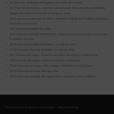
Ut unum sint. Settimana di Preghiera per l’Unità del Cristiani
Verso un mondo inclusivo. Giornata internazionale delle persone con disabilità
Viaggio nel Centro Don Orione di Savignano Irpino
Visita canonica provinciale al Centro. Mantenere l’ideale del Fondatore nell’opera
di servizio al prossimo.
XXV Giornata Mondiale del malato
XXVI Giornata mondiale dell’Alzheimer: Risposte ancora carenti per un dramma
in continua crescita.
XXVII Giornata Mondiale del Malato – 11 febbraio 2019
XXVIII Giornata Mondiale del Malato 11 febbraio 2020
XXX Giornata del malato. Curare e consolare con amore e competenza
XXXI Giornata del malato. La lezione del buon samaritano.
XXXIII Giornata del malato: nella malattia, condividere la sofferenza.
XXXIII Giornata mondiale della gioventù
XXXIV Giornata mondiale del malato: Amare portando il dolore dell’altro
Segnalazioni di illeciti o irregolarità – Whistleblowing