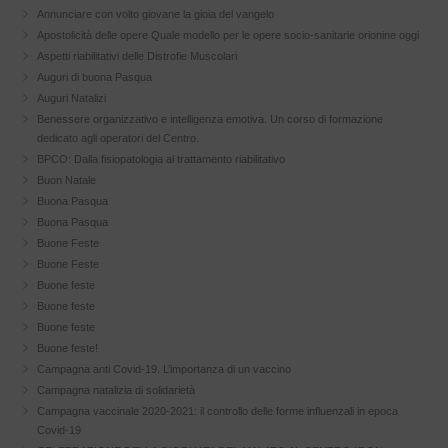
Annunciare con volto giovane la gioia del vangelo
Apostolicità delle opere Quale modello per le opere socio-sanitarie orionine oggi
Aspetti riabilitativi delle Distrofie Muscolari
Auguri di buona Pasqua
Auguri Natalizi
Benessere organizzativo e intelligenza emotiva. Un corso di formazione
dedicato agli operatori del Centro.
BPCO: Dalla fisiopatologia al trattamento riabilitativo
Buon Natale
Buona Pasqua
Buona Pasqua
Buone Feste
Buone Feste
Buone feste
Buone feste
Buone feste
Buone feste!
Campagna anti Covid-19. L’importanza di un vaccino
Campagna natalizia di solidarietà
Campagna vaccinale 2020-2021: il controllo delle forme influenzali in epoca
Covid-19