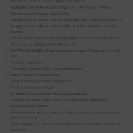
Summer camp 2021. Estate in allegria a Savignano
SUMMER CAMP FOR SPECIAL CHILDREN – SAVIGNANO IRPINO
Summer camp for special children 2020
Summer camp for special children a Savignano Irpino: è partita l’edizione 2017
SUMMER CAMP FOR SPECIAL CHILDREN: Parte a Savignano la terza
edizione
Summer camp: preziosa esperienza per imparare a scoprire qualcosa di sé.
Summer camp. Giornata di sensibilizzazione.
SUPERIORE GENERALE: La nuova lettera circolare “Pianta unica con molti
rami”
Tanto per cominciare…
Tecnologia e Qualità di Vita – Corso di formazione
Ucraina: dall’inferno in prima linea
Ucraina: Pasqua di sangue e disperazione
Ucraina: senza tetto né legge.
Un legame di prossimità per il dialogo tra generazioni.
Una Chiesa in uscita. Ottobre 2019: Mese missionario straordinario.
Una giornata all’Incoronata
Una riabilitazione su misura per ogni bambino. Un incontro a distanza con la
dott.ssa Di Renzo.
Una scuola per tutti. Il dossier della Caritas italiana su disabilità e inserimento
scolastico.