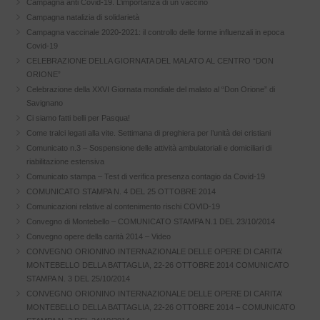
Campagna anti Covid-19. L’importanza di un vaccino
Campagna natalizia di solidarietà
Campagna vaccinale 2020-2021: il controllo delle forme influenzali in epoca
Covid-19
CELEBRAZIONE DELLA GIORNATA DEL MALATO AL CENTRO “DON
ORIONE”
Celebrazione della XXVI Giornata mondiale del malato al “Don Orione” di
Savignano
Ci siamo fatti belli per Pasqua!
Come tralci legati alla vite. Settimana di preghiera per l’unità dei cristiani
Comunicato n.3 – Sospensione delle attività ambulatoriali e domiciliari di
riabilitazione estensiva
Comunicato stampa – Test di verifica presenza contagio da Covid-19
COMUNICATO STAMPA N. 4 DEL 25 OTTOBRE 2014
Comunicazioni relative al contenimento rischi COVID-19
Convegno di Montebello – COMUNICATO STAMPA N.1 DEL 23/10/2014
Convegno opere della carità 2014 – Video
CONVEGNO ORIONINO INTERNAZIONALE DELLE OPERE DI CARITA’
MONTEBELLO DELLA BATTAGLIA, 22-26 OTTOBRE 2014 COMUNICATO
STAMPA N. 3 DEL 25/10/2014
CONVEGNO ORIONINO INTERNAZIONALE DELLE OPERE DI CARITA’
MONTEBELLO DELLA BATTAGLIA, 22-26 OTTOBRE 2014 – COMUNICATO