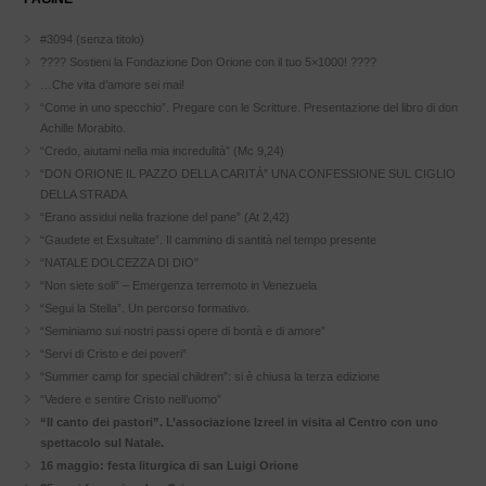
#3094 (senza titolo)
???? Sostieni la Fondazione Don Orione con il tuo 5×1000! ????
…Che vita d’amore sei mai!
“Come in uno specchio”. Pregare con le Scritture. Presentazione del libro di don
Achille Morabito.
“Credo, aiutami nella mia incredulità” (Mc 9,24)
“DON ORIONE IL PAZZO DELLA CARITÀ” UNA CONFESSIONE SUL CIGLIO
DELLA STRADA
“Erano assidui nella frazione del pane” (At 2,42)
“Gaudete et Exsultate”. Il cammino di santità nel tempo presente
“NATALE DOLCEZZA DI DIO”
“Non siete soli” – Emergenza terremoto in Venezuela
“Segui la Stella”. Un percorso formativo.
“Seminiamo sui nostri passi opere di bontà e di amore”
“Servi di Cristo e dei poveri”
“Summer camp for special children”: si è chiusa la terza edizione
“Vedere e sentire Cristo nell’uomo”
“Il canto dei pastori”. L’associazione Izreel in visita al Centro con uno
spettacolo sul Natale.
16 maggio: festa liturgica di san Luigi Orione