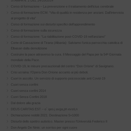
STAMPA N. 2 DEL 24/10/2014
Corso di formazione – La prevenzione e il trattamento dell’ictus cerebrale
Corso di formazione ECM: “Vita di qualità in residenza per anziani. Dall’intervista
al progetto di vita”
Corso di formazione sui disturbi specifici dell’apprendimento
Corso di formazione sulla sicurezza
Corso di formazione: “La riabilitazione post-COVID-19 nell’anziano”
Corte di Cassazione di Tirana (Albania): Salviamo l’unica parrocchia cattolica di
Elbasan dalla demolizione
Costruire la pace attraverso la cura. Il Messaggio del Papa per la 54ª Giornata
mondiale della Pace.
COVID-19, le misure precauzionali del centro “Don Orione” di Savignano.
Crisi ucraina: l’Opera Don Orione accanto ai più deboli.
Cuori in ascolto. Un servizio di supporto psicosociale anti Covid-19
Cuori senza confini
Cuori senza confini 2014
Cuori Senza Confini 2018
Dal dolore alla grazia
DEUS CARITAS EST – o` qeo.j avga,ph evsti,n
Dichiarazione redditi 2021: Destinazione 5×1000
Disturbi dello spettro autistico. Master presso l’Università Federico II
Don Angelo De Ninis: un sorriso per ogni cuore