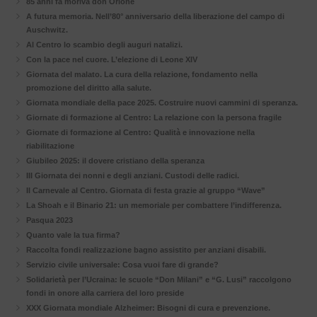
85 anni fa moriva don Orione
A futura memoria. Nell’80° anniversario della liberazione del campo di
Auschwitz.
Al Centro lo scambio degli auguri natalizi.
Con la pace nel cuore. L’elezione di Leone XIV
Giornata del malato. La cura della relazione, fondamento nella
promozione del diritto alla salute.
Giornata mondiale della pace 2025. Costruire nuovi cammini di speranza.
Giornate di formazione al Centro: La relazione con la persona fragile
Giornate di formazione al Centro: Qualità e innovazione nella
riabilitazione
Giubileo 2025: il dovere cristiano della speranza
III Giornata dei nonni e degli anziani. Custodi delle radici.
Il Carnevale al Centro. Giornata di festa grazie al gruppo “Wave”
La Shoah e il Binario 21: un memoriale per combattere l’indifferenza.
Pasqua 2023
Quanto vale la tua firma?
Raccolta fondi realizzazione bagno assistito per anziani disabili.
Servizio civile universale: Cosa vuoi fare di grande?
Solidarietà per l’Ucraina: le scuole “Don Milani” e “G. Lusi” raccolgono
fondi in onore alla carriera del loro preside
XXX Giornata mondiale Alzheimer: Bisogni di cura e prevenzione.