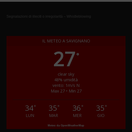
Segnalazioni di illeciti o irregolarità – Whistleblowing
IL METEO A SAVIGNANO
27
°
clear sky
48% umidità
vento: 1m/s N
Max 27 • Min 27
34
35
36
35
°
°
°
°
LUN
MAR
MER
GIO
Meteo da OpenWeatherMap