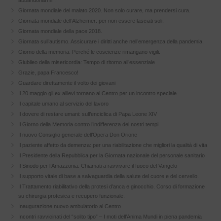
abbandonarmi”.
Giornata mondiale del malato 2020. Non solo curare, ma prendersi cura.
Giornata mondiale dell’Alzheimer: per non essere lasciati soli.
Giornata mondiale della pace 2018.
Giornata sull’autismo. Assicurare i diritti anche nell’emergenza della pandemia.
Giorno della memoria. Perché le coscienze rimangano vigili.
Giubileo della misericordia: Tempo di ritorno all’essenziale
Grazie, papa Francesco!
Guardare direttamente il volto dei giovani
Il 20 maggio gli ex allievi tornano al Centro per un incontro speciale
Il capitale umano al servizio del lavoro
Il dovere di restare umani: sull’enciclica di Papa Leone XIV
Il Giorno della Memoria contro l’indifferenza dei nostri tempi
Il nuovo Consiglio generale dell’Opera Don Orione
Il paziente affetto da demenza: per una riabilitazione che migliori la qualità di vita
Il Presidente della Repubblica per la Giornata nazionale del personale sanitario
Il Sinodo per l’Amazzonia: Chiamati a ravvivare il fuoco del Vangelo
Il supporto vitale di base a salvaguardia della salute del cuore e del cervello.
Il Trattamento riabilitativo della protesi d’anca e ginocchio. Corso di formazione
su chirurgia protesica e recupero funzionale.
Inaugurazione nuovo ambulatorio al Centro
Incontri ravvicinati del “solito tipo” – I moti dell’Anima Mundi in piena pandemia