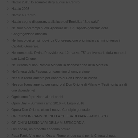
Natale 2015: lo scambio degli auguri al Centro
Natale 2025
Natale al Centro
Natale segno di speranza alla luce dell’Enciclica “Spe salvi”
Nel fuoco dei tempi nuovi. Apertura del XV Capitolo generale della
Congregazione orionina
Nel fuoco dei tempi nuovi. La Congregazione orionina in cammino verso il
Capitolo Generale.
Nel nome della Divina Provvidenza. 12 marzo: 75° anniversario della morte di
san Luigi Orione.
Nel ricordo di don Romolo Mariani, la riconoscenza della Marsica
Nell’attesa della Pasqua, un cammino di conversione.
Nessun licenziamento per cancro al Don Orione di Milano
Nessun licenziamento per cancro al Don Orione di Milano – [Testimonianza di
una dipendente]
Ogni uomo è prezioso ai tuoi occhi
Open Day – Summer camp 2016 – 8 Luglio 2016
Opera Don Orione: eletto il nuovo Consiglio generale
ORIONINI IN CAMMINO NELLA CHIESA DI PAPA FRANCESCO
ORIONINI MISSIONARI DELLA MISERICORDIA
Orti sociali, un progetto secondo natura.
Papa Paolo VI e mons. Oscar Romero, due santi per la Chiesa di oggi.