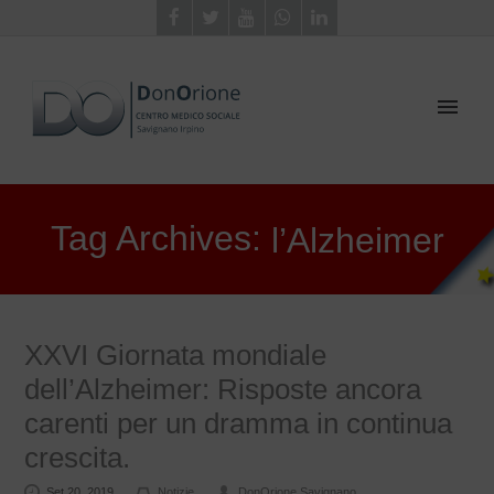
Tag Archives:
l’Alzheimer
XXVI Giornata mondiale
dell’Alzheimer: Risposte ancora
carenti per un dramma in continua
crescita.
Set 20, 2019
Notizie
DonOrione Savignano