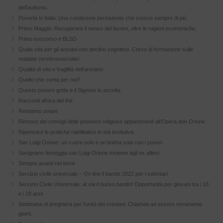
dell’autismo.
Povertà in Italia: Una condizione persistente che cresce sempre di più
Primo Maggio: Recuperare il senso del lavoro, oltre le ragioni economiche.
Primo soccorso e BLSD
Quale vita per gli anziani con declino cognitivo. Corso di formazione sulle
malattie cerebrovascolari
Qualità di vita e fragilità dell’anziano
Quello che conta per noi?
Questo povero grida e il Signore lo ascolta
Racconti all’ora del thè
Restiamo umani
Rinnovo dei consigli delle province religiose appartenenti all’Opera don Orione
Ripensare le pratiche riabilitative in età evolutiva.
San Luigi Orione: un cuore solo e un’anima sola con i poveri
Savignano festeggia san Luigi Orione insieme agli ex allievi
Sempre avanti nel bene
Servizio civile universale – On line il bando 2022 per i volontari
Servizio Civile Universale: al via il nuovo bando! Opportunità per giovani tra i 18
e i 28 anni
Settimana di preghiera per l’unità dei cristiani: Chiamati ad essere veramente
giusti.