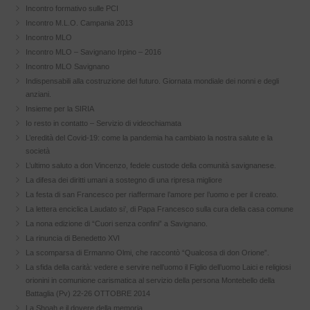
Incontro formativo sulle PCI
Incontro M.L.O. Campania 2013
Incontro MLO
Incontro MLO – Savignano Irpino – 2016
Incontro MLO Savignano
Indispensabili alla costruzione del futuro. Giornata mondiale dei nonni e degli
anziani.
Insieme per la SIRIA
Io resto in contatto – Servizio di videochiamata
L’eredità del Covid-19: come la pandemia ha cambiato la nostra salute e la
società
L’ultimo saluto a don Vincenzo, fedele custode della comunità savignanese.
La difesa dei diritti umani a sostegno di una ripresa migliore
La festa di san Francesco per riaffermare l’amore per l’uomo e per il creato.
La lettera enciclica Laudato si’, di Papa Francesco sulla cura della casa comune
La nona edizione di “Cuori senza confini” a Savignano.
La rinuncia di Benedetto XVI
La scomparsa di Ermanno Olmi, che raccontò “Qualcosa di don Orione”.
La sfida della carità: vedere e servire nell’uomo il Figlio dell’uomo Laici e religiosi
orionini in comunione carismatica al servizio della persona Montebello della
Battaglia (Pv) 22-26 OTTOBRE 2014
La Shoah e il dovere della memoria