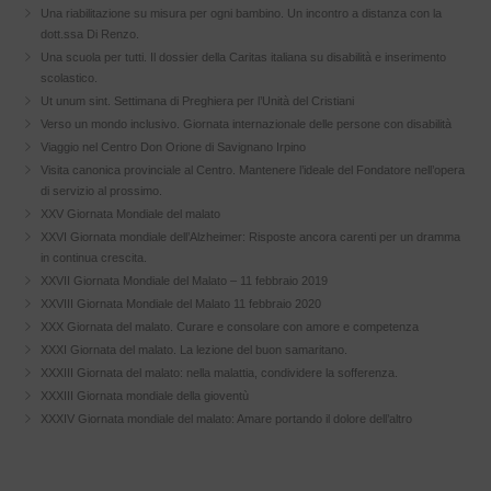
Una riabilitazione su misura per ogni bambino. Un incontro a distanza con la
dott.ssa Di Renzo.
Una scuola per tutti. Il dossier della Caritas italiana su disabilità e inserimento
scolastico.
Ut unum sint. Settimana di Preghiera per l’Unità del Cristiani
Verso un mondo inclusivo. Giornata internazionale delle persone con disabilità
Viaggio nel Centro Don Orione di Savignano Irpino
Visita canonica provinciale al Centro. Mantenere l’ideale del Fondatore nell’opera
di servizio al prossimo.
XXV Giornata Mondiale del malato
XXVI Giornata mondiale dell’Alzheimer: Risposte ancora carenti per un dramma
in continua crescita.
XXVII Giornata Mondiale del Malato – 11 febbraio 2019
XXVIII Giornata Mondiale del Malato 11 febbraio 2020
XXX Giornata del malato. Curare e consolare con amore e competenza
XXXI Giornata del malato. La lezione del buon samaritano.
XXXIII Giornata del malato: nella malattia, condividere la sofferenza.
XXXIII Giornata mondiale della gioventù
XXXIV Giornata mondiale del malato: Amare portando il dolore dell’altro