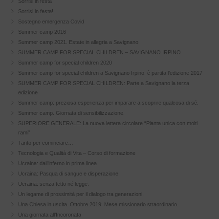
Sorrisi in festa
Sorrisi in festa!
Sostegno emergenza Covid
Summer camp 2016
Summer camp 2021. Estate in allegria a Savignano
SUMMER CAMP FOR SPECIAL CHILDREN – SAVIGNANO IRPINO
Summer camp for special children 2020
Summer camp for special children a Savignano Irpino: è partita l’edizione 2017
SUMMER CAMP FOR SPECIAL CHILDREN: Parte a Savignano la terza
edizione
Summer camp: preziosa esperienza per imparare a scoprire qualcosa di sé.
Summer camp. Giornata di sensibilizzazione.
SUPERIORE GENERALE: La nuova lettera circolare “Pianta unica con molti
rami”
Tanto per cominciare…
Tecnologia e Qualità di Vita – Corso di formazione
Ucraina: dall’inferno in prima linea
Ucraina: Pasqua di sangue e disperazione
Ucraina: senza tetto né legge.
Un legame di prossimità per il dialogo tra generazioni.
Una Chiesa in uscita. Ottobre 2019: Mese missionario straordinario.
Una giornata all’Incoronata