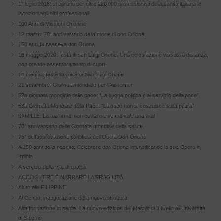
1° luglio 2018: si aprono per oltre 220.000 professionisti della sanità italiana le
iscrizioni agli albi professionali.
100 Anni di Missioni Orionine
12 marzo: 78° anniversario della morte di don Orione.
150 anni fa nasceva don Orione
16 maggio 2020: festa di san Luigi Orione. Una celebrazione vissuta a distanza,
con grande assembramento di cuori.
16 maggio: festa liturgica di San Luigi Orione
21 settembre. Giornata mondiale per l’Alzheimer
52a giornata mondiale della pace: “La buona politica è al servizio della pace”.
53a Giornata Mondiale della Pace. “La pace non si costruisce sulla paura”
5XMILLE. La tua firma: non costa niente ma vale una vita!
70° anniversario della Giornata mondiale della salute.
75° dell’approvazione pontificia dell’Opera Don Orione
A 150 anni dalla nascita. Celebrare don Orione intensificando la sua Opera in
Irpinia
A servizio della vita di qualità
ACCOGLIERE E NARRARE LA FRAGILITÀ
Aiuto alle FILIPPINE
Al Centro, inaugurazione della nuova struttura
Alta formazione in sanità. La nuova edizione del Master di II livello all’Università
di Salerno