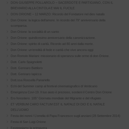
DON GIUSEPPE POLLAROLO – SACERDOTE E PARTIGIANO, CON IL
BREVIARIO ALLA CINTOLA E MAI IL FUCILE
DON ORIONE – 12 MARZO: Ricordo del Fondatore nel dies natalis
Don Orione: la logica dell’amore. In ricordo del 79° anniversario della
scomparsa.
Don Orione: la socialità di un santo
Don Orione: quindicesimo anniversario della canonizzazione.
Don Orione: spirito di carità. Ricordo ad 80 anni dalla morte.
Don Orione: un’eredità di fede e carità che vive ancora oggi
Don Romolo Mariani: missionario di speranza sulle orme di don Orione.
Dott. Carlo Spagnoletti
Dott. Gennaro Battiloro
Dott. Gennaro Iapicca
Dott.ssa Rossella Panariello
Echi del Summer camp al festival cinematografico di Venticano
Emergenza Covi-19. Il tuo aiuto è prezioso, sostieni il Centro Don Orione
Ero forestiero. 105° Giornata mondiale del Migrante e del rifugiato
ET VERBUM CARO FACTUM EST IL NATALE DI DIO E IL NATALE
DELL’UOMO
Festa dei nonni / L’omelia di Papa Francesco sugli anziani (28 Settembre 2014)
Festa di San Luigi Orione
Festeggiamo la primavera