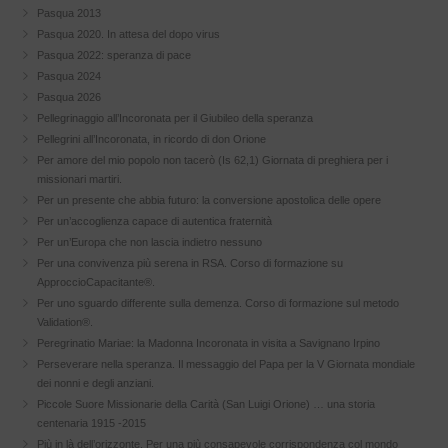
Pasqua 2013
Pasqua 2020. In attesa del dopo virus
Pasqua 2022: speranza di pace
Pasqua 2024
Pasqua 2026
Pellegrinaggio all’Incoronata per il Giubileo della speranza
Pellegrini all’Incoronata, in ricordo di don Orione
Per amore del mio popolo non tacerò (Is 62,1) Giornata di preghiera per i
missionari martiri.
Per un presente che abbia futuro: la conversione apostolica delle opere
Per un’accoglienza capace di autentica fraternità
Per un’Europa che non lascia indietro nessuno
Per una convivenza più serena in RSA. Corso di formazione su
ApproccioCapacitante®.
Per uno sguardo differente sulla demenza. Corso di formazione sul metodo
Validation®.
Peregrinatio Mariae: la Madonna Incoronata in visita a Savignano Irpino
Perseverare nella speranza. Il messaggio del Papa per la V Giornata mondiale
dei nonni e degli anziani.
Piccole Suore Missionarie della Carità (San Luigi Orione) … una storia
centenaria 1915 -2015
Più in là dell’orizzonte. Per una più consapevole corrispondenza col mondo