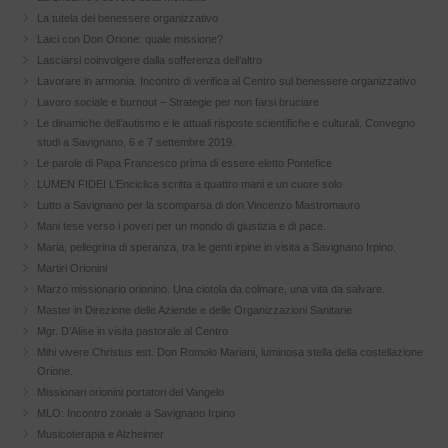
La tutela del benessere organizzativo
Laici con Don Orione: quale missione?
Lasciarsi coinvolgere dalla sofferenza dell’altro
Lavorare in armonia. Incontro di verifica al Centro sul benessere organizzativo
Lavoro sociale e burnout – Strategie per non farsi bruciare
Le dinamiche dell’autismo e le attuali risposte scientifiche e culturali. Convegno
studi a Savignano, 6 e 7 settembre 2019.
Le parole di Papa Francesco prima di essere eletto Pontefice
LUMEN FIDEI L’Enciclica scritta a quattro mani e un cuore solo
Lutto a Savignano per la scomparsa di don Vincenzo Mastromauro
Mani tese verso i poveri per un mondo di giustizia e di pace.
Maria, pellegrina di speranza, tra le genti irpine in visita a Savignano Irpino.
Martiri Orionini
Marzo missionario orionino. Una ciotola da colmare, una vita da salvare.
Master in Direzione delle Aziende e delle Organizzazioni Sanitarie
Mgr. D’Alise in visita pastorale al Centro
Mihi vivere Christus est. Don Romolo Mariani, luminosa stella della costellazione
Orione.
Missionari orionini portatori del Vangelo
MLO: Incontro zonale a Savignano Irpino
Musicoterapia e Alzheimer