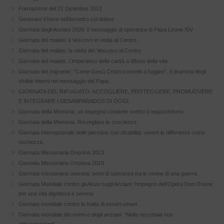
Formazione del 21 Dicembre 2012
Generare il bene nell’incontro col dolore
Giornata degli Anziani 2026: il messaggio di speranza di Papa Leone XIV
Giornata del malato: il Vescovo in visita al Centro.
Giornata del malato: la visita del Vescovo al Centro
Giornata del malato. L’imperativo della carità a difesa della vita.
Giornata del migrante: “Come Gesù Cristo costretti a fuggire”. Il dramma degli
sfollati interni nel messaggio del Papa.
GIORNATA DEL RIFUGIATO: ACCOGLIERE, PROTEGGERE, PROMUOVERE
E INTEGRARE I DESAMPARADOS DI OGGI
Giornata della Memoria: un impegno costante contro il negazionismo.
Giornata della Memoria. Risvegliare le coscienze.
Giornata internazionale delle persone con disabilità: vivere le differenze come
ricchezza.
Giornata Missionaria Orionina 2013
Giornata Missionaria Orionina 2019
Giornata missionaria orionina: semi di speranza tra le rovine di una guerra.
Giornata Mondiale contro gli Abusi sugli Anziani: l’impegno dell’Opera Don Orione
per una vita dignitosa e serena
Giornata mondiale contro la tratta di esseri umani
Giornata mondiale dei nonni e degli anziani: “Nella vecchiaia non