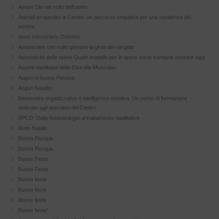
Amare Dio nel volto dell’uomo
Animali terapeutici al Centro: un percorso empatico per una residenza più
serena.
Anno missionario Orionino
Annunciare con volto giovane la gioia del vangelo
Apostolicità delle opere Quale modello per le opere socio-sanitarie orionine oggi
Aspetti riabilitativi delle Distrofie Muscolari
Auguri di buona Pasqua
Auguri Natalizi
Benessere organizzativo e intelligenza emotiva. Un corso di formazione
dedicato agli operatori del Centro.
BPCO: Dalla fisiopatologia al trattamento riabilitativo
Buon Natale
Buona Pasqua
Buona Pasqua
Buone Feste
Buone Feste
Buone feste
Buone feste
Buone feste
Buone feste!