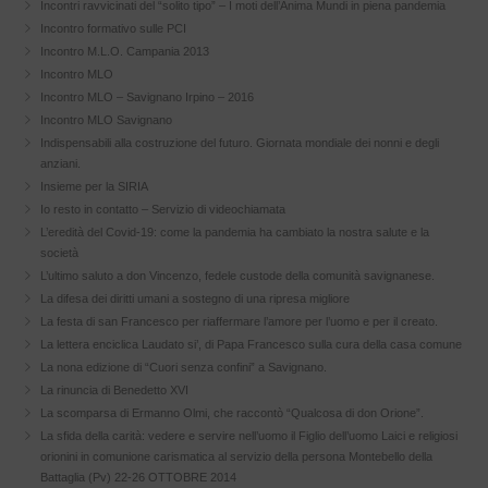
Incontri ravvicinati del “solito tipo” – I moti dell’Anima Mundi in piena pandemia
Incontro formativo sulle PCI
Incontro M.L.O. Campania 2013
Incontro MLO
Incontro MLO – Savignano Irpino – 2016
Incontro MLO Savignano
Indispensabili alla costruzione del futuro. Giornata mondiale dei nonni e degli
anziani.
Insieme per la SIRIA
Io resto in contatto – Servizio di videochiamata
L’eredità del Covid-19: come la pandemia ha cambiato la nostra salute e la
società
L’ultimo saluto a don Vincenzo, fedele custode della comunità savignanese.
La difesa dei diritti umani a sostegno di una ripresa migliore
La festa di san Francesco per riaffermare l’amore per l’uomo e per il creato.
La lettera enciclica Laudato si’, di Papa Francesco sulla cura della casa comune
La nona edizione di “Cuori senza confini” a Savignano.
La rinuncia di Benedetto XVI
La scomparsa di Ermanno Olmi, che raccontò “Qualcosa di don Orione”.
La sfida della carità: vedere e servire nell’uomo il Figlio dell’uomo Laici e religiosi
orionini in comunione carismatica al servizio della persona Montebello della
Battaglia (Pv) 22-26 OTTOBRE 2014