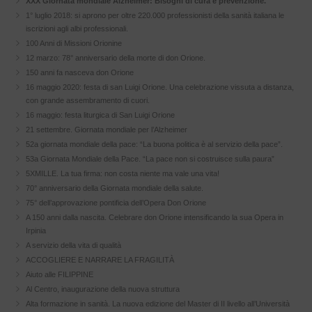
XXX Giornata mondiale Alzheimer: Bisogni di cura e prevenzione.
1° luglio 2018: si aprono per oltre 220.000 professionisti della sanità italiana le
iscrizioni agli albi professionali.
100 Anni di Missioni Orionine
12 marzo: 78° anniversario della morte di don Orione.
150 anni fa nasceva don Orione
16 maggio 2020: festa di san Luigi Orione. Una celebrazione vissuta a distanza,
con grande assembramento di cuori.
16 maggio: festa liturgica di San Luigi Orione
21 settembre. Giornata mondiale per l’Alzheimer
52a giornata mondiale della pace: “La buona politica è al servizio della pace”.
53a Giornata Mondiale della Pace. “La pace non si costruisce sulla paura”
5XMILLE. La tua firma: non costa niente ma vale una vita!
70° anniversario della Giornata mondiale della salute.
75° dell’approvazione pontificia dell’Opera Don Orione
A 150 anni dalla nascita. Celebrare don Orione intensificando la sua Opera in
Irpinia
A servizio della vita di qualità
ACCOGLIERE E NARRARE LA FRAGILITÀ
Aiuto alle FILIPPINE
Al Centro, inaugurazione della nuova struttura
Alta formazione in sanità. La nuova edizione del Master di II livello all’Università