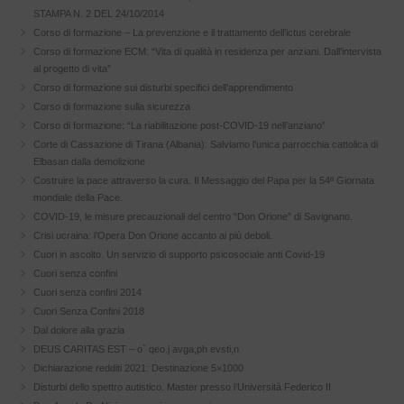
STAMPA N. 2 DEL 24/10/2014
Corso di formazione – La prevenzione e il trattamento dell’ictus cerebrale
Corso di formazione ECM: “Vita di qualità in residenza per anziani. Dall’intervista
al progetto di vita”
Corso di formazione sui disturbi specifici dell’apprendimento
Corso di formazione sulla sicurezza
Corso di formazione: “La riabilitazione post-COVID-19 nell’anziano”
Corte di Cassazione di Tirana (Albania): Salviamo l’unica parrocchia cattolica di
Elbasan dalla demolizione
Costruire la pace attraverso la cura. Il Messaggio del Papa per la 54ª Giornata
mondiale della Pace.
COVID-19, le misure precauzionali del centro “Don Orione” di Savignano.
Crisi ucraina: l’Opera Don Orione accanto ai più deboli.
Cuori in ascolto. Un servizio di supporto psicosociale anti Covid-19
Cuori senza confini
Cuori senza confini 2014
Cuori Senza Confini 2018
Dal dolore alla grazia
DEUS CARITAS EST – o` qeo.j avga,ph evsti,n
Dichiarazione redditi 2021: Destinazione 5×1000
Disturbi dello spettro autistico. Master presso l’Università Federico II