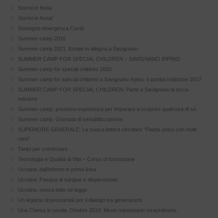
Sorrisi in festa
Sorrisi in festa!
Sostegno emergenza Covid
Summer camp 2016
Summer camp 2021. Estate in allegria a Savignano
SUMMER CAMP FOR SPECIAL CHILDREN – SAVIGNANO IRPINO
Summer camp for special children 2020
Summer camp for special children a Savignano Irpino: è partita l’edizione 2017
SUMMER CAMP FOR SPECIAL CHILDREN: Parte a Savignano la terza
edizione
Summer camp: preziosa esperienza per imparare a scoprire qualcosa di sé.
Summer camp. Giornata di sensibilizzazione.
SUPERIORE GENERALE: La nuova lettera circolare “Pianta unica con molti
rami”
Tanto per cominciare…
Tecnologia e Qualità di Vita – Corso di formazione
Ucraina: dall’inferno in prima linea
Ucraina: Pasqua di sangue e disperazione
Ucraina: senza tetto né legge.
Un legame di prossimità per il dialogo tra generazioni.
Una Chiesa in uscita. Ottobre 2019: Mese missionario straordinario.