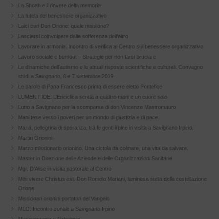
La Shoah e il dovere della memoria
La tutela del benessere organizzativo
Laici con Don Orione: quale missione?
Lasciarsi coinvolgere dalla sofferenza dell’altro
Lavorare in armonia. Incontro di verifica al Centro sul benessere organizzativo
Lavoro sociale e burnout – Strategie per non farsi bruciare
Le dinamiche dell’autismo e le attuali risposte scientifiche e culturali. Convegno
studi a Savignano, 6 e 7 settembre 2019.
Le parole di Papa Francesco prima di essere eletto Pontefice
LUMEN FIDEI L’Enciclica scritta a quattro mani e un cuore solo
Lutto a Savignano per la scomparsa di don Vincenzo Mastromauro
Mani tese verso i poveri per un mondo di giustizia e di pace.
Maria, pellegrina di speranza, tra le genti irpine in visita a Savignano Irpino.
Martiri Orionini
Marzo missionario orionino. Una ciotola da colmare, una vita da salvare.
Master in Direzione delle Aziende e delle Organizzazioni Sanitarie
Mgr. D’Alise in visita pastorale al Centro
Mihi vivere Christus est. Don Romolo Mariani, luminosa stella della costellazione
Orione.
Missionari orionini portatori del Vangelo
MLO: Incontro zonale a Savignano Irpino