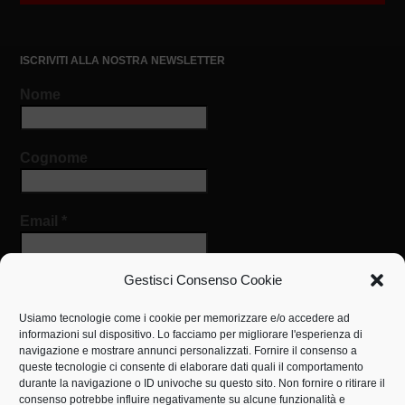
ISCRIVITI ALLA NOSTRA NEWSLETTER
Nome
Cognome
Email
*
Gestisci Consenso Cookie
Usiamo tecnologie come i cookie per memorizzare e/o accedere ad
informazioni sul dispositivo. Lo facciamo per migliorare l'esperienza di
navigazione e mostrare annunci personalizzati. Fornire il consenso a
queste tecnologie ci consente di elaborare dati quali il comportamento
IL NOSTRO INDIRIZZO
durante la navigazione o ID univoche su questo sito. Non fornire o ritirare il
consenso potrebbe influire negativamente su alcune funzionalità e
Centro Medico Sociale