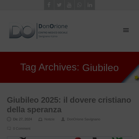
Tag Archives:
Giubileo
Giubileo 2025: il dovere cristiano
della speranza
Dic 27, 2024
Notizie
DonOrione Savignano
0 Comment