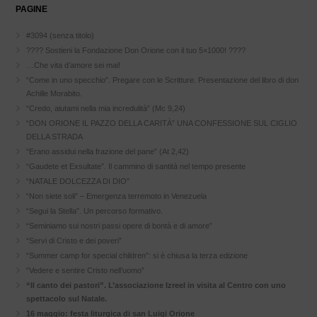
PAGINE
#3094 (senza titolo)
???? Sostieni la Fondazione Don Orione con il tuo 5×1000! ????
…Che vita d’amore sei mai!
“Come in uno specchio”. Pregare con le Scritture. Presentazione del libro di don
Achille Morabito.
“Credo, aiutami nella mia incredulità” (Mc 9,24)
“DON ORIONE IL PAZZO DELLA CARITÀ” UNA CONFESSIONE SUL CIGLIO
DELLA STRADA
“Erano assidui nella frazione del pane” (At 2,42)
“Gaudete et Exsultate”. Il cammino di santità nel tempo presente
“NATALE DOLCEZZA DI DIO”
“Non siete soli” – Emergenza terremoto in Venezuela
“Segui la Stella”. Un percorso formativo.
“Seminiamo sui nostri passi opere di bontà e di amore”
“Servi di Cristo e dei poveri”
“Summer camp for special children”: si è chiusa la terza edizione
“Vedere e sentire Cristo nell’uomo”
“Il canto dei pastori”. L’associazione Izreel in visita al Centro con uno
spettacolo sul Natale.
16 maggio: festa liturgica di san Luigi Orione