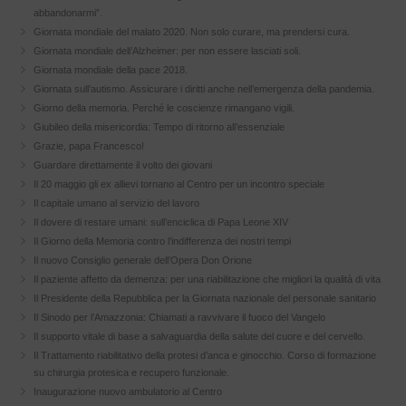
abbandonarmi”.
Giornata mondiale del malato 2020. Non solo curare, ma prendersi cura.
Giornata mondiale dell’Alzheimer: per non essere lasciati soli.
Giornata mondiale della pace 2018.
Giornata sull’autismo. Assicurare i diritti anche nell’emergenza della pandemia.
Giorno della memoria. Perché le coscienze rimangano vigili.
Giubileo della misericordia: Tempo di ritorno all’essenziale
Grazie, papa Francesco!
Guardare direttamente il volto dei giovani
Il 20 maggio gli ex allievi tornano al Centro per un incontro speciale
Il capitale umano al servizio del lavoro
Il dovere di restare umani: sull’enciclica di Papa Leone XIV
Il Giorno della Memoria contro l’indifferenza dei nostri tempi
Il nuovo Consiglio generale dell’Opera Don Orione
Il paziente affetto da demenza: per una riabilitazione che migliori la qualità di vita
Il Presidente della Repubblica per la Giornata nazionale del personale sanitario
Il Sinodo per l’Amazzonia: Chiamati a ravvivare il fuoco del Vangelo
Il supporto vitale di base a salvaguardia della salute del cuore e del cervello.
Il Trattamento riabilitativo della protesi d’anca e ginocchio. Corso di formazione
su chirurgia protesica e recupero funzionale.
Inaugurazione nuovo ambulatorio al Centro