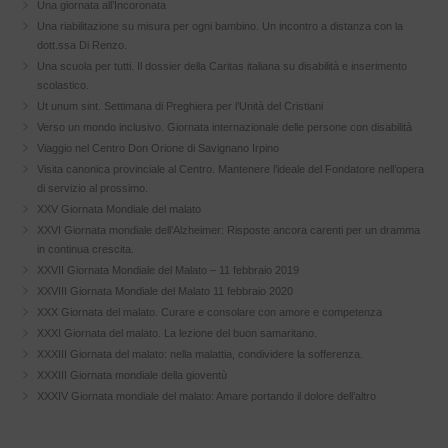
Una giornata all’Incoronata
Una riabilitazione su misura per ogni bambino. Un incontro a distanza con la
dott.ssa Di Renzo.
Una scuola per tutti. Il dossier della Caritas italiana su disabilità e inserimento
scolastico.
Ut unum sint. Settimana di Preghiera per l’Unità del Cristiani
Verso un mondo inclusivo. Giornata internazionale delle persone con disabilità
Viaggio nel Centro Don Orione di Savignano Irpino
Visita canonica provinciale al Centro. Mantenere l’ideale del Fondatore nell’opera
di servizio al prossimo.
XXV Giornata Mondiale del malato
XXVI Giornata mondiale dell’Alzheimer: Risposte ancora carenti per un dramma
in continua crescita.
XXVII Giornata Mondiale del Malato – 11 febbraio 2019
XXVIII Giornata Mondiale del Malato 11 febbraio 2020
XXX Giornata del malato. Curare e consolare con amore e competenza
XXXI Giornata del malato. La lezione del buon samaritano.
XXXIII Giornata del malato: nella malattia, condividere la sofferenza.
XXXIII Giornata mondiale della gioventù
XXXIV Giornata mondiale del malato: Amare portando il dolore dell’altro