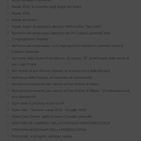
Musicoterapia e Alzheimer
Natale 2015: lo scambio degli auguri al Centro
Natale 2025
Natale al Centro
Natale segno di speranza alla luce dell’Enciclica “Spe salvi”
Nel fuoco dei tempi nuovi. Apertura del XV Capitolo generale della
Congregazione orionina
Nel fuoco dei tempi nuovi. La Congregazione orionina in cammino verso il
Capitolo Generale.
Nel nome della Divina Provvidenza. 12 marzo: 75° anniversario della morte di
san Luigi Orione.
Nel ricordo di don Romolo Mariani, la riconoscenza della Marsica
Nell’attesa della Pasqua, un cammino di conversione.
Nessun licenziamento per cancro al Don Orione di Milano
Nessun licenziamento per cancro al Don Orione di Milano – [Testimonianza di
una dipendente]
Ogni uomo è prezioso ai tuoi occhi
Open Day – Summer camp 2016 – 8 Luglio 2016
Opera Don Orione: eletto il nuovo Consiglio generale
ORIONINI IN CAMMINO NELLA CHIESA DI PAPA FRANCESCO
ORIONINI MISSIONARI DELLA MISERICORDIA
Orti sociali, un progetto secondo natura.