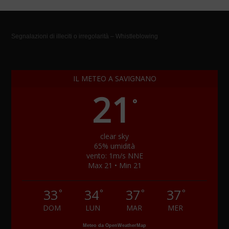
Segnalazioni di illeciti o irregolarità – Whistleblowing
IL METEO A SAVIGNANO
21
°
clear sky
65% umidità
vento: 1m/s NNE
Max 21 • Min 21
33
34
37
37
°
°
°
°
DOM
LUN
MAR
MER
Meteo da OpenWeatherMap