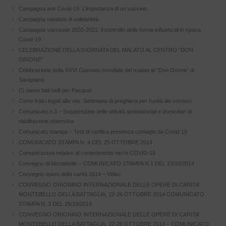
Campagna anti Covid-19. L’importanza di un vaccino
Campagna natalizia di solidarietà
Campagna vaccinale 2020-2021: il controllo delle forme influenzali in epoca
Covid-19
CELEBRAZIONE DELLA GIORNATA DEL MALATO AL CENTRO “DON
ORIONE”
Celebrazione della XXVI Giornata mondiale del malato al “Don Orione” di
Savignano
Ci siamo fatti belli per Pasqua!
Come tralci legati alla vite. Settimana di preghiera per l’unità dei cristiani
Comunicato n.3 – Sospensione delle attività ambulatoriali e domiciliari di
riabilitazione estensiva
Comunicato stampa – Test di verifica presenza contagio da Covid-19
COMUNICATO STAMPA N. 4 DEL 25 OTTOBRE 2014
Comunicazioni relative al contenimento rischi COVID-19
Convegno di Montebello – COMUNICATO STAMPA N.1 DEL 23/10/2014
Convegno opere della carità 2014 – Video
CONVEGNO ORIONINO INTERNAZIONALE DELLE OPERE DI CARITA’
MONTEBELLO DELLA BATTAGLIA, 22-26 OTTOBRE 2014 COMUNICATO
STAMPA N. 3 DEL 25/10/2014
CONVEGNO ORIONINO INTERNAZIONALE DELLE OPERE DI CARITA’
MONTEBELLO DELLA BATTAGLIA, 22-26 OTTOBRE 2014 – COMUNICATO