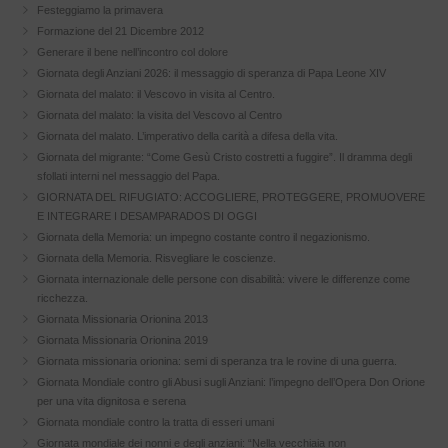
Festeggiamo la primavera
Formazione del 21 Dicembre 2012
Generare il bene nell’incontro col dolore
Giornata degli Anziani 2026: il messaggio di speranza di Papa Leone XIV
Giornata del malato: il Vescovo in visita al Centro.
Giornata del malato: la visita del Vescovo al Centro
Giornata del malato. L’imperativo della carità a difesa della vita.
Giornata del migrante: “Come Gesù Cristo costretti a fuggire”. Il dramma degli
sfollati interni nel messaggio del Papa.
GIORNATA DEL RIFUGIATO: ACCOGLIERE, PROTEGGERE, PROMUOVERE
E INTEGRARE I DESAMPARADOS DI OGGI
Giornata della Memoria: un impegno costante contro il negazionismo.
Giornata della Memoria. Risvegliare le coscienze.
Giornata internazionale delle persone con disabilità: vivere le differenze come
ricchezza.
Giornata Missionaria Orionina 2013
Giornata Missionaria Orionina 2019
Giornata missionaria orionina: semi di speranza tra le rovine di una guerra.
Giornata Mondiale contro gli Abusi sugli Anziani: l’impegno dell’Opera Don Orione
per una vita dignitosa e serena
Giornata mondiale contro la tratta di esseri umani
Giornata mondiale dei nonni e degli anziani: “Nella vecchiaia non