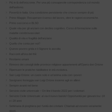
Più in là dell’orizzonte. Per una più consapevole corrispondenza col mondo
dell’autismo.
Povertà in Italia: Una condizione persistente che cresce sempre di più
Primo Maggio: Recuperare il senso del lavoro, oltre le ragioni economiche.
Primo soccorso e BLSD
Quale vita per gli anziani con declino cognitivo. Corso di formazione sulle
malattie cerebrovascolari
Qualità di vita e fragilità dell’anziano
Quello che conta per noi?
Questo povero grida e il Signore lo ascolta
Racconti all’ora del thè
Restiamo umani
Rinnovo dei consigli delle province religiose appartenenti all’Opera don Orione
Ripensare le pratiche riabilitative in età evolutiva.
San Luigi Orione: un cuore solo e un’anima sola con i poveri
Savignano festeggia san Luigi Orione insieme agli ex allievi
Sempre avanti nel bene
Servizio civile universale – On line il bando 2022 per i volontari
Servizio Civile Universale: al via il nuovo bando! Opportunità per giovani tra i 18
e i 28 anni
Settimana di preghiera per l’unità dei cristiani: Chiamati ad essere veramente
giusti.