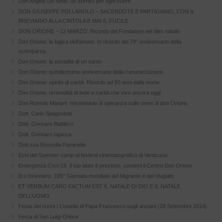
Don Angelo De Ninis: un sorriso per ogni cuore
DON GIUSEPPE POLLAROLO – SACERDOTE E PARTIGIANO, CON IL
BREVIARIO ALLA CINTOLA E MAI IL FUCILE
DON ORIONE – 12 MARZO: Ricordo del Fondatore nel dies natalis
Don Orione: la logica dell’amore. In ricordo del 79° anniversario della
scomparsa.
Don Orione: la socialità di un santo
Don Orione: quindicesimo anniversario della canonizzazione.
Don Orione: spirito di carità. Ricordo ad 80 anni dalla morte.
Don Orione: un’eredità di fede e carità che vive ancora oggi
Don Romolo Mariani: missionario di speranza sulle orme di don Orione.
Dott. Carlo Spagnoletti
Dott. Gennaro Battiloro
Dott. Gennaro Iapicca
Dott.ssa Rossella Panariello
Echi del Summer camp al festival cinematografico di Venticano
Emergenza Covi-19. Il tuo aiuto è prezioso, sostieni il Centro Don Orione
Ero forestiero. 105° Giornata mondiale del Migrante e del rifugiato
ET VERBUM CARO FACTUM EST IL NATALE DI DIO E IL NATALE
DELL’UOMO
Festa dei nonni / L’omelia di Papa Francesco sugli anziani (28 Settembre 2014)
Festa di San Luigi Orione