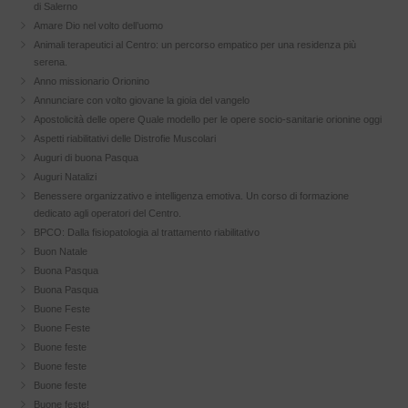
di Salerno
Amare Dio nel volto dell’uomo
Animali terapeutici al Centro: un percorso empatico per una residenza più
serena.
Anno missionario Orionino
Annunciare con volto giovane la gioia del vangelo
Apostolicità delle opere Quale modello per le opere socio-sanitarie orionine oggi
Aspetti riabilitativi delle Distrofie Muscolari
Auguri di buona Pasqua
Auguri Natalizi
Benessere organizzativo e intelligenza emotiva. Un corso di formazione
dedicato agli operatori del Centro.
BPCO: Dalla fisiopatologia al trattamento riabilitativo
Buon Natale
Buona Pasqua
Buona Pasqua
Buone Feste
Buone Feste
Buone feste
Buone feste
Buone feste
Buone feste!