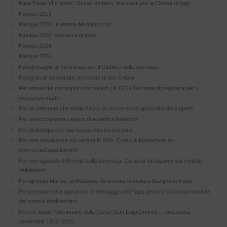
Papa Paolo VI e mons. Oscar Romero, due santi per la Chiesa di oggi.
Pasqua 2013
Pasqua 2020. In attesa del dopo virus
Pasqua 2022: speranza di pace
Pasqua 2024
Pasqua 2026
Pellegrinaggio all’Incoronata per il Giubileo della speranza
Pellegrini all’Incoronata, in ricordo di don Orione
Per amore del mio popolo non tacerò (Is 62,1) Giornata di preghiera per i
missionari martiri.
Per un presente che abbia futuro: la conversione apostolica delle opere
Per un’accoglienza capace di autentica fraternità
Per un’Europa che non lascia indietro nessuno
Per una convivenza più serena in RSA. Corso di formazione su
ApproccioCapacitante®.
Per uno sguardo differente sulla demenza. Corso di formazione sul metodo
Validation®.
Peregrinatio Mariae: la Madonna Incoronata in visita a Savignano Irpino
Perseverare nella speranza. Il messaggio del Papa per la V Giornata mondiale
dei nonni e degli anziani.
Piccole Suore Missionarie della Carità (San Luigi Orione) … una storia
centenaria 1915 -2015