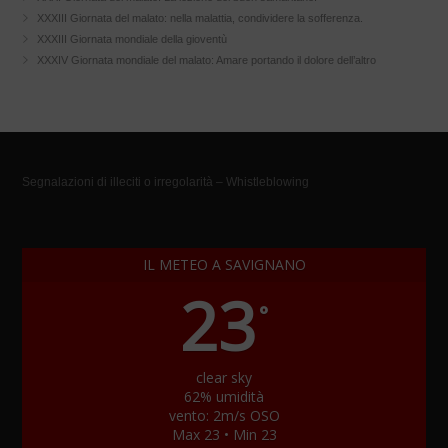
XXXIII Giornata del malato: nella malattia, condividere la sofferenza.
XXXIII Giornata mondiale della gioventù
XXXIV Giornata mondiale del malato: Amare portando il dolore dell’altro
Segnalazioni di illeciti o irregolarità – Whistleblowing
IL METEO A SAVIGNANO
23
°
clear sky
62% umidità
vento: 2m/s OSO
Max 23 • Min 23