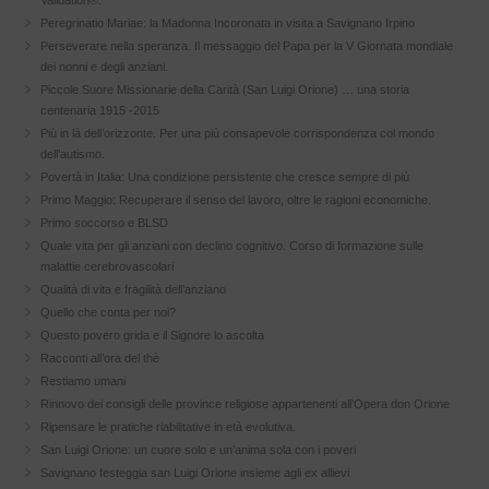
Validation®.
Peregrinatio Mariae: la Madonna Incoronata in visita a Savignano Irpino
Perseverare nella speranza. Il messaggio del Papa per la V Giornata mondiale
dei nonni e degli anziani.
Piccole Suore Missionarie della Carità (San Luigi Orione) … una storia
centenaria 1915 -2015
Più in là dell’orizzonte. Per una più consapevole corrispondenza col mondo
dell’autismo.
Povertà in Italia: Una condizione persistente che cresce sempre di più
Primo Maggio: Recuperare il senso del lavoro, oltre le ragioni economiche.
Primo soccorso e BLSD
Quale vita per gli anziani con declino cognitivo. Corso di formazione sulle
malattie cerebrovascolari
Qualità di vita e fragilità dell’anziano
Quello che conta per noi?
Questo povero grida e il Signore lo ascolta
Racconti all’ora del thè
Restiamo umani
Rinnovo dei consigli delle province religiose appartenenti all’Opera don Orione
Ripensare le pratiche riabilitative in età evolutiva.
San Luigi Orione: un cuore solo e un’anima sola con i poveri
Savignano festeggia san Luigi Orione insieme agli ex allievi