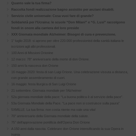
Quanto vale la tua firma?
Raccolta fondi realizzazione bagno assistito per anziani disabili.
Servizio civile universale: Cosa vuoi fare di grande?
Solidarietà per l’Ucraina: le scuole “Don Milani” e “G. Lusi” raccolgono
fondi in onore alla carriera del loro preside
XXX Giornata mondiale Alzheimer: Bisogni di cura e prevenzione.
1° luglio 2018: si aprono per oltre 220.000 professionisti della sanità italiana le
iscrizioni agli albi professionali.
100 Anni di Missioni Orionine
12 marzo: 78° anniversario della morte di don Orione.
150 anni fa nasceva don Orione
16 maggio 2020: festa di san Luigi Orione. Una celebrazione vissuta a distanza,
con grande assembramento di cuori.
16 maggio: festa liturgica di San Luigi Orione
21 settembre. Giornata mondiale per l’Alzheimer
52a giornata mondiale della pace: “La buona politica è al servizio della pace”.
53a Giornata Mondiale della Pace. “La pace non si costruisce sulla paura”
5XMILLE. La tua firma: non costa niente ma vale una vita!
70° anniversario della Giornata mondiale della salute.
75° dell’approvazione pontificia dell’Opera Don Orione
A 150 anni dalla nascita. Celebrare don Orione intensificando la sua Opera in
Irpinia