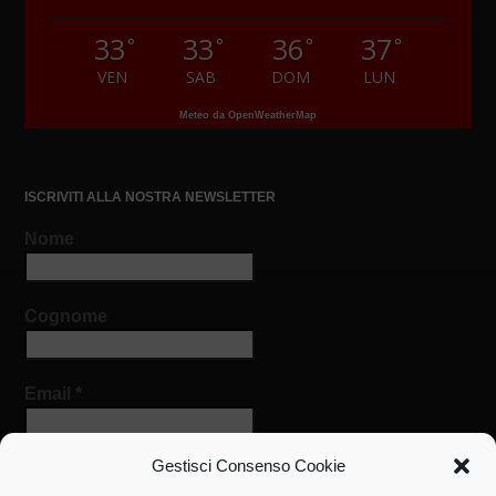
33
33
36
37
°
°
°
°
VEN
SAB
DOM
LUN
Meteo da OpenWeatherMap
ISCRIVITI ALLA NOSTRA NEWSLETTER
Nome
Cognome
Email
*
Gestisci Consenso Cookie