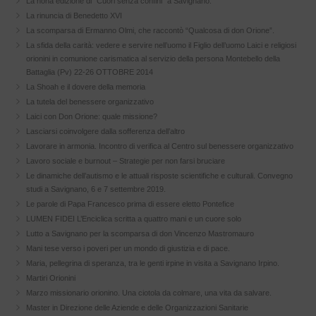
La nona edizione di “Cuori senza confini” a Savignano.
La rinuncia di Benedetto XVI
La scomparsa di Ermanno Olmi, che raccontò “Qualcosa di don Orione”.
La sfida della carità: vedere e servire nell’uomo il Figlio dell’uomo Laici e religiosi
orionini in comunione carismatica al servizio della persona Montebello della
Battaglia (Pv) 22-26 OTTOBRE 2014
La Shoah e il dovere della memoria
La tutela del benessere organizzativo
Laici con Don Orione: quale missione?
Lasciarsi coinvolgere dalla sofferenza dell’altro
Lavorare in armonia. Incontro di verifica al Centro sul benessere organizzativo
Lavoro sociale e burnout – Strategie per non farsi bruciare
Le dinamiche dell’autismo e le attuali risposte scientifiche e culturali. Convegno
studi a Savignano, 6 e 7 settembre 2019.
Le parole di Papa Francesco prima di essere eletto Pontefice
LUMEN FIDEI L’Enciclica scritta a quattro mani e un cuore solo
Lutto a Savignano per la scomparsa di don Vincenzo Mastromauro
Mani tese verso i poveri per un mondo di giustizia e di pace.
Maria, pellegrina di speranza, tra le genti irpine in visita a Savignano Irpino.
Martiri Orionini
Marzo missionario orionino. Una ciotola da colmare, una vita da salvare.
Master in Direzione delle Aziende e delle Organizzazioni Sanitarie