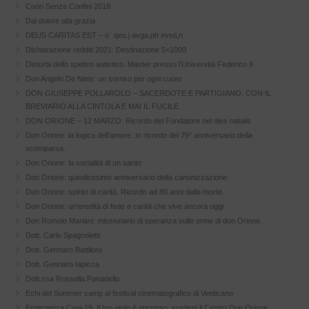
Cuori Senza Confini 2018
Dal dolore alla grazia
DEUS CARITAS EST – o` qeo.j avga,ph evsti,n
Dichiarazione redditi 2021: Destinazione 5×1000
Disturbi dello spettro autistico. Master presso l’Università Federico II
Don Angelo De Ninis: un sorriso per ogni cuore
DON GIUSEPPE POLLAROLO – SACERDOTE E PARTIGIANO, CON IL
BREVIARIO ALLA CINTOLA E MAI IL FUCILE
DON ORIONE – 12 MARZO: Ricordo del Fondatore nel dies natalis
Don Orione: la logica dell’amore. In ricordo del 79° anniversario della
scomparsa.
Don Orione: la socialità di un santo
Don Orione: quindicesimo anniversario della canonizzazione.
Don Orione: spirito di carità. Ricordo ad 80 anni dalla morte.
Don Orione: un’eredità di fede e carità che vive ancora oggi
Don Romolo Mariani: missionario di speranza sulle orme di don Orione.
Dott. Carlo Spagnoletti
Dott. Gennaro Battiloro
Dott. Gennaro Iapicca
Dott.ssa Rossella Panariello
Echi del Summer camp al festival cinematografico di Venticano
Emergenza Covi-19. Il tuo aiuto è prezioso, sostieni il Centro Don Orione