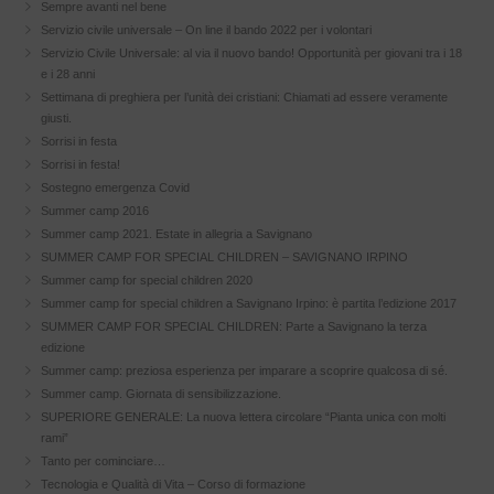
Sempre avanti nel bene
Servizio civile universale – On line il bando 2022 per i volontari
Servizio Civile Universale: al via il nuovo bando! Opportunità per giovani tra i 18
e i 28 anni
Settimana di preghiera per l’unità dei cristiani: Chiamati ad essere veramente
giusti.
Sorrisi in festa
Sorrisi in festa!
Sostegno emergenza Covid
Summer camp 2016
Summer camp 2021. Estate in allegria a Savignano
SUMMER CAMP FOR SPECIAL CHILDREN – SAVIGNANO IRPINO
Summer camp for special children 2020
Summer camp for special children a Savignano Irpino: è partita l’edizione 2017
SUMMER CAMP FOR SPECIAL CHILDREN: Parte a Savignano la terza
edizione
Summer camp: preziosa esperienza per imparare a scoprire qualcosa di sé.
Summer camp. Giornata di sensibilizzazione.
SUPERIORE GENERALE: La nuova lettera circolare “Pianta unica con molti
rami”
Tanto per cominciare…
Tecnologia e Qualità di Vita – Corso di formazione