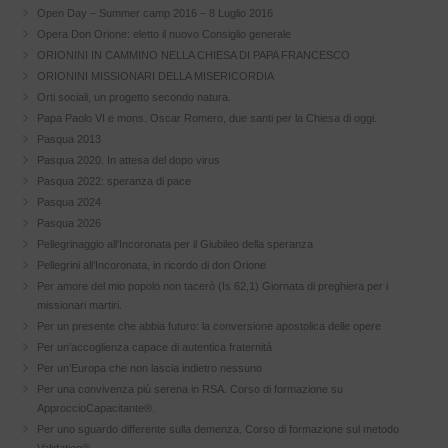
Open Day – Summer camp 2016 – 8 Luglio 2016
Opera Don Orione: eletto il nuovo Consiglio generale
ORIONINI IN CAMMINO NELLA CHIESA DI PAPA FRANCESCO
ORIONINI MISSIONARI DELLA MISERICORDIA
Orti sociali, un progetto secondo natura.
Papa Paolo VI e mons. Oscar Romero, due santi per la Chiesa di oggi.
Pasqua 2013
Pasqua 2020. In attesa del dopo virus
Pasqua 2022: speranza di pace
Pasqua 2024
Pasqua 2026
Pellegrinaggio all’Incoronata per il Giubileo della speranza
Pellegrini all’Incoronata, in ricordo di don Orione
Per amore del mio popolo non tacerò (Is 62,1) Giornata di preghiera per i
missionari martiri.
Per un presente che abbia futuro: la conversione apostolica delle opere
Per un’accoglienza capace di autentica fraternità
Per un’Europa che non lascia indietro nessuno
Per una convivenza più serena in RSA. Corso di formazione su
ApproccioCapacitante®.
Per uno sguardo differente sulla demenza. Corso di formazione sul metodo