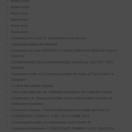
Buone Feste
Buone Feste
Buone feste
Buone feste
Buone feste
Buone feste!
Campagna anti Covid-19. L’importanza di un vaccino
Campagna natalizia di solidarietà
Campagna vaccinale 2020-2021: il controllo delle forme influenzali in epoca
Covid-19
CELEBRAZIONE DELLA GIORNATA DEL MALATO AL CENTRO “DON
ORIONE”
Celebrazione della XXVI Giornata mondiale del malato al “Don Orione” di
Savignano
Ci siamo fatti belli per Pasqua!
Come tralci legati alla vite. Settimana di preghiera per l’unità dei cristiani
Comunicato n.3 – Sospensione delle attività ambulatoriali e domiciliari di
riabilitazione estensiva
Comunicato stampa – Test di verifica presenza contagio da Covid-19
COMUNICATO STAMPA N. 4 DEL 25 OTTOBRE 2014
Comunicazioni relative al contenimento rischi COVID-19
Convegno di Montebello – COMUNICATO STAMPA N.1 DEL 23/10/2014