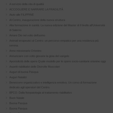
A servizio della vita di qualità
ACCOGLIERE E NARRARE LA FRAGILITÀ
Aiuto alle FILIPPINE
Al Centro, inaugurazione della nuova struttura
Alta formazione in sanità. La nuova edizione del Master di II livello all’Università
di Salerno
Amare Dio nel volto dell’uomo
Animali terapeutici al Centro: un percorso empatico per una residenza più
serena.
Anno missionario Orionino
Annunciare con volto giovane la gioia del vangelo
Apostolicità delle opere Quale modello per le opere socio-sanitarie orionine oggi
Aspetti riabilitativi delle Distrofie Muscolari
Auguri di buona Pasqua
Auguri Natalizi
Benessere organizzativo e intelligenza emotiva. Un corso di formazione
dedicato agli operatori del Centro.
BPCO: Dalla fisiopatologia al trattamento riabilitativo
Buon Natale
Buona Pasqua
Buona Pasqua