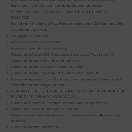
Ero forestiero. 105° Giornata mondiale del Migrante e del rifugiato
ET VERBUM CARO FACTUM EST IL NATALE DI DIO E IL NATALE
DELL’UOMO
Festa dei nonni / L’omelia di Papa Francesco sugli anziani (28 Settembre 2014)
Festa di San Luigi Orione
Festeggiamo la primavera
Formazione del 21 Dicembre 2012
Generare il bene nell’incontro col dolore
Giornata degli Anziani 2026: il messaggio di speranza di Papa Leone XIV
Giornata del malato: il Vescovo in visita al Centro.
Giornata del malato: la visita del Vescovo al Centro
Giornata del malato. L’imperativo della carità a difesa della vita.
Giornata del migrante: “Come Gesù Cristo costretti a fuggire”. Il dramma degli
sfollati interni nel messaggio del Papa.
GIORNATA DEL RIFUGIATO: ACCOGLIERE, PROTEGGERE, PROMUOVERE
E INTEGRARE I DESAMPARADOS DI OGGI
Giornata della Memoria: un impegno costante contro il negazionismo.
Giornata della Memoria. Risvegliare le coscienze.
Giornata internazionale delle persone con disabilità: vivere le differenze come
ricchezza.
Giornata Missionaria Orionina 2013