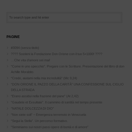
PAGINE
#3094 (senza titolo)
???? Sostieni la Fondazione Don Orione con il tuo 5×1000! ????
…Che vita d’amore sei mai!
“Come in uno specchio”. Pregare con le Scritture. Presentazione del libro di don
Achille Morabito.
“Credo, aiutami nella mia incredulità” (Mc 9,24)
“DON ORIONE IL PAZZO DELLA CARITÀ” UNA CONFESSIONE SUL CIGLIO
DELLA STRADA
“Erano assidui nella frazione del pane” (At 2,42)
“Gaudete et Exsultate”. Il cammino di santità nel tempo presente
“NATALE DOLCEZZA DI DIO”
“Non siete soli” – Emergenza terremoto in Venezuela
“Segui la Stella”. Un percorso formativo.
“Seminiamo sui nostri passi opere di bontà e di amore”