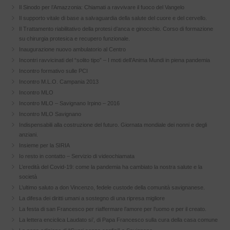
Il Sinodo per l’Amazzonia: Chiamati a ravvivare il fuoco del Vangelo
Il supporto vitale di base a salvaguardia della salute del cuore e del cervello.
Il Trattamento riabilitativo della protesi d’anca e ginocchio. Corso di formazione
su chirurgia protesica e recupero funzionale.
Inaugurazione nuovo ambulatorio al Centro
Incontri ravvicinati del “solito tipo” – I moti dell’Anima Mundi in piena pandemia
Incontro formativo sulle PCI
Incontro M.L.O. Campania 2013
Incontro MLO
Incontro MLO – Savignano Irpino – 2016
Incontro MLO Savignano
Indispensabili alla costruzione del futuro. Giornata mondiale dei nonni e degli
anziani.
Insieme per la SIRIA
Io resto in contatto – Servizio di videochiamata
L’eredità del Covid-19: come la pandemia ha cambiato la nostra salute e la
società
L’ultimo saluto a don Vincenzo, fedele custode della comunità savignanese.
La difesa dei diritti umani a sostegno di una ripresa migliore
La festa di san Francesco per riaffermare l’amore per l’uomo e per il creato.
La lettera enciclica Laudato si’, di Papa Francesco sulla cura della casa comune