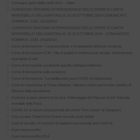
Convegno opere della carità 2014 – Video
CONVEGNO ORIONINO INTERNAZIONALE DELLE OPERE DI CARITA’
MONTEBELLO DELLA BATTAGLIA, 22-26 OTTOBRE 2014 COMUNICATO
STAMPA N. 3 DEL 25/10/2014
CONVEGNO ORIONINO INTERNAZIONALE DELLE OPERE DI CARITA’
MONTEBELLO DELLA BATTAGLIA, 22-26 OTTOBRE 2014 – COMUNICATO
STAMPA N. 2 DEL 24/10/2014
Corso di formazione – La prevenzione e il trattamento dell’ictus cerebrale
Corso di formazione ECM: “Vita di qualità in residenza per anziani. Dall’intervista
al progetto di vita”
Corso di formazione sui disturbi specifici dell’apprendimento
Corso di formazione sulla sicurezza
Corso di formazione: “La riabilitazione post-COVID-19 nell’anziano”
Corte di Cassazione di Tirana (Albania): Salviamo l’unica parrocchia cattolica di
Elbasan dalla demolizione
Costruire la pace attraverso la cura. Il Messaggio del Papa per la 54ª Giornata
mondiale della Pace.
COVID-19, le misure precauzionali del centro “Don Orione” di Savignano.
Crisi ucraina: l’Opera Don Orione accanto ai più deboli.
Cuori in ascolto. Un servizio di supporto psicosociale anti Covid-19
Cuori senza confini
Cuori senza confini 2014