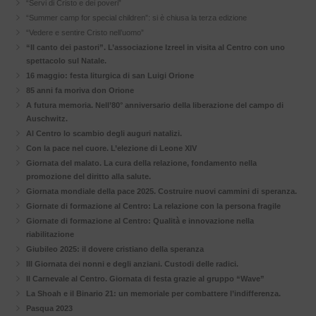
“Servi di Cristo e dei poveri”
“Summer camp for special children”: si è chiusa la terza edizione
“Vedere e sentire Cristo nell’uomo”
“Il canto dei pastori”. L’associazione Izreel in visita al Centro con uno
spettacolo sul Natale.
16 maggio: festa liturgica di san Luigi Orione
85 anni fa moriva don Orione
A futura memoria. Nell’80° anniversario della liberazione del campo di
Auschwitz.
Al Centro lo scambio degli auguri natalizi.
Con la pace nel cuore. L’elezione di Leone XIV
Giornata del malato. La cura della relazione, fondamento nella
promozione del diritto alla salute.
Giornata mondiale della pace 2025. Costruire nuovi cammini di speranza.
Giornate di formazione al Centro: La relazione con la persona fragile
Giornate di formazione al Centro: Qualità e innovazione nella
riabilitazione
Giubileo 2025: il dovere cristiano della speranza
III Giornata dei nonni e degli anziani. Custodi delle radici.
Il Carnevale al Centro. Giornata di festa grazie al gruppo “Wave”
La Shoah e il Binario 21: un memoriale per combattere l’indifferenza.
Pasqua 2023