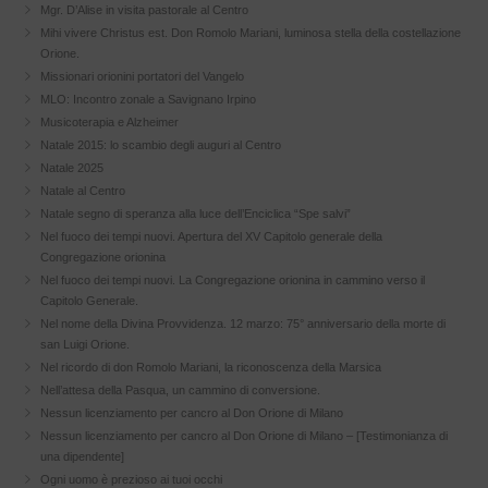
Mgr. D’Alise in visita pastorale al Centro
Mihi vivere Christus est. Don Romolo Mariani, luminosa stella della costellazione
Orione.
Missionari orionini portatori del Vangelo
MLO: Incontro zonale a Savignano Irpino
Musicoterapia e Alzheimer
Natale 2015: lo scambio degli auguri al Centro
Natale 2025
Natale al Centro
Natale segno di speranza alla luce dell’Enciclica “Spe salvi”
Nel fuoco dei tempi nuovi. Apertura del XV Capitolo generale della
Congregazione orionina
Nel fuoco dei tempi nuovi. La Congregazione orionina in cammino verso il
Capitolo Generale.
Nel nome della Divina Provvidenza. 12 marzo: 75° anniversario della morte di
san Luigi Orione.
Nel ricordo di don Romolo Mariani, la riconoscenza della Marsica
Nell’attesa della Pasqua, un cammino di conversione.
Nessun licenziamento per cancro al Don Orione di Milano
Nessun licenziamento per cancro al Don Orione di Milano – [Testimonianza di
una dipendente]
Ogni uomo è prezioso ai tuoi occhi