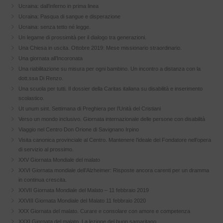
Ucraina: dall’inferno in prima linea
Ucraina: Pasqua di sangue e disperazione
Ucraina: senza tetto né legge.
Un legame di prossimità per il dialogo tra generazioni.
Una Chiesa in uscita. Ottobre 2019: Mese missionario straordinario.
Una giornata all’Incoronata
Una riabilitazione su misura per ogni bambino. Un incontro a distanza con la
dott.ssa Di Renzo.
Una scuola per tutti. Il dossier della Caritas italiana su disabilità e inserimento
scolastico.
Ut unum sint. Settimana di Preghiera per l’Unità del Cristiani
Verso un mondo inclusivo. Giornata internazionale delle persone con disabilità
Viaggio nel Centro Don Orione di Savignano Irpino
Visita canonica provinciale al Centro. Mantenere l’ideale del Fondatore nell’opera
di servizio al prossimo.
XXV Giornata Mondiale del malato
XXVI Giornata mondiale dell’Alzheimer: Risposte ancora carenti per un dramma
in continua crescita.
XXVII Giornata Mondiale del Malato – 11 febbraio 2019
XXVIII Giornata Mondiale del Malato 11 febbraio 2020
XXX Giornata del malato. Curare e consolare con amore e competenza
XXXI Giornata del malato. La lezione del buon samaritano.