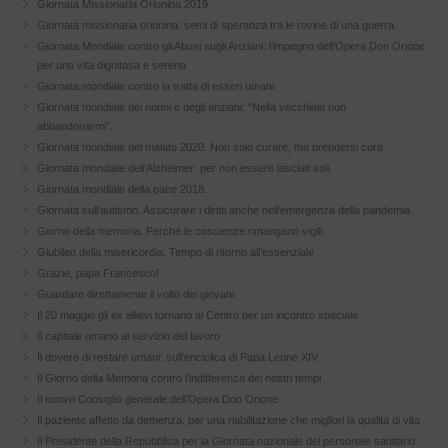
Giornata Missionaria Orionina 2019
Giornata missionaria orionina: semi di speranza tra le rovine di una guerra.
Giornata Mondiale contro gli Abusi sugli Anziani: l’impegno dell’Opera Don Orione
per una vita dignitosa e serena
Giornata mondiale contro la tratta di esseri umani
Giornata mondiale dei nonni e degli anziani: “Nella vecchiaia non
abbandonarmi”.
Giornata mondiale del malato 2020. Non solo curare, ma prendersi cura.
Giornata mondiale dell’Alzheimer: per non essere lasciati soli.
Giornata mondiale della pace 2018.
Giornata sull’autismo. Assicurare i diritti anche nell’emergenza della pandemia.
Giorno della memoria. Perché le coscienze rimangano vigili.
Giubileo della misericordia: Tempo di ritorno all’essenziale
Grazie, papa Francesco!
Guardare direttamente il volto dei giovani
Il 20 maggio gli ex allievi tornano al Centro per un incontro speciale
Il capitale umano al servizio del lavoro
Il dovere di restare umani: sull’enciclica di Papa Leone XIV
Il Giorno della Memoria contro l’indifferenza dei nostri tempi
Il nuovo Consiglio generale dell’Opera Don Orione
Il paziente affetto da demenza: per una riabilitazione che migliori la qualità di vita
Il Presidente della Repubblica per la Giornata nazionale del personale sanitario