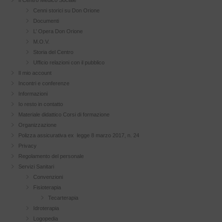
Il Centro Medico Sociale
Cenni storici su Don Orione
Documenti
L’ Opera Don Orione
M.O.V.
Storia del Centro
Ufficio relazioni con il pubblico
Il mio account
Incontri e conferenze
Informazioni
Io resto in contatto
Materiale didattico Corsi di formazione
Organizzazione
Polizza assicurativa ex legge 8 marzo 2017, n. 24
Privacy
Regolamento del personale
Servizi Sanitari
Convenzioni
Fisioterapia
Tecarterapia
Idroterapia
Logopedia