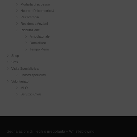
Modalità di accesso
Neuro e Psicomotricità
Psicoterapia
Residenza Anziani
Riabilitazione
Ambulatoriale
Domiciliare
Tempo Pieno
Shop
Sms
Visita Specialistica
I nostri specialisti
Volontariato
MLO
Servizio Civile
Segnalazioni di illeciti o irregolarità – Whistleblowing