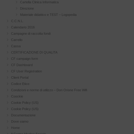
Cartella Clinica Informatica
Direzione
Materiale didattico e TEST – Logopedia
C.C.N.L.
Calendario 2016
Campagne di raccolta fondi
Carrello
Cassa
CERTIFICAZIONE DI QUALITA
CF campaign form
CF Dashboard
CF User Registration
Client Portal
Codice Etico
Condizioni e norme di utilizzo – Don Orione Free Wifi
Coockie
Cookie Policy (US)
Cookie Policy (US)
Documentazione
Dove siamo
Home