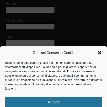
Nome
Cognome
Email
*
Gestisci Consenso Cookie
Usiamo tecnologie come i cookie per memorizzare e/o accedere ad
informazioni sul dispositivo. Lo facciamo per migliorare l'esperienza di
navigazione e mostrare annunci personalizzati. Fornire il consenso a
queste tecnologie ci consente di elaborare dati quali il comportamento
IL NOSTRO INDIRIZZO
durante la navigazione o ID univoche su questo sito. Non fornire o ritirare il
consenso potrebbe influire negativamente su alcune funzionalità e
Centro Medico Sociale
funzioni.
via San Luigi Orione, 3
0825867036
Accetta
cms.savignano@operadonorione.it