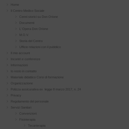
Home
Il Centro Medico Sociale
Cenni storici su Don Orione
Documenti
L’ Opera Don Orione
M.O.V.
Storia del Centro
Ufficio relazioni con il pubblico
Il mio account
Incontri e conferenze
Informazioni
Io resto in contatto
Materiale didattico Corsi di formazione
Organizzazione
Polizza assicurativa ex legge 8 marzo 2017, n. 24
Privacy
Regolamento del personale
Servizi Sanitari
Convenzioni
Fisioterapia
Tecarterapia