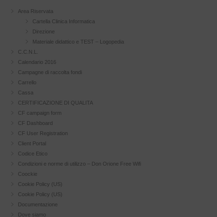
Area Riservata
Cartella Clinica Informatica
Direzione
Materiale didattico e TEST – Logopedia
C.C.N.L.
Calendario 2016
Campagne di raccolta fondi
Carrello
Cassa
CERTIFICAZIONE DI QUALITA
CF campaign form
CF Dashboard
CF User Registration
Client Portal
Codice Etico
Condizioni e norme di utilizzo – Don Orione Free Wifi
Coockie
Cookie Policy (US)
Cookie Policy (US)
Documentazione
Dove siamo