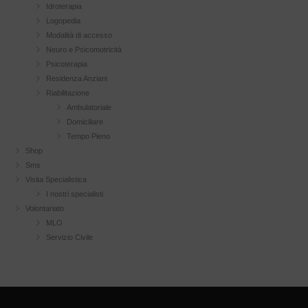
Idroterapia
Logopedia
Modalità di accesso
Neuro e Psicomotricità
Psicoterapia
Residenza Anziani
Riabilitazione
Ambulatoriale
Domiciliare
Tempo Pieno
Shop
Sms
Visita Specialistica
I nostri specialisti
Volontariato
MLO
Servizio Civile