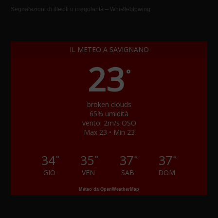
Segnalazioni di illeciti o irregolarità – Whistleblowing
IL METEO A SAVIGNANO
23
°
broken clouds
65% umidità
vento: 2m/s OSO
Max 23 • Min 23
34
35
37
37
°
°
°
°
GIO
VEN
SAB
DOM
Meteo da OpenWeatherMap